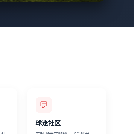
💬
球迷社区
期进
实时聊天室聊球、赛后评分、