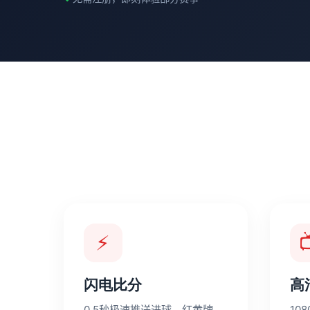
⚡

闪电比分
高
0.5秒极速推送进球、红黄牌、
10