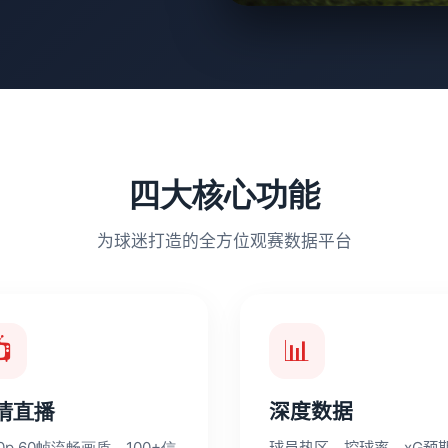
四大核心功能
为球迷打造的全方位观赛数据平台

📊
清直播
深度数据
80p 60帧流畅画质，100+信
球员热区、控球率、xG预