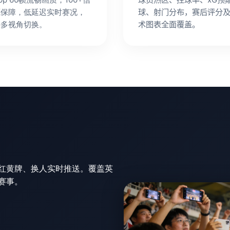
源保障，低延迟实时赛况，
球、射门分布，赛后评分
持多视角切换。
术图表全面覆盖。
球、红黄牌、换人实时推送。覆盖英
赛事。