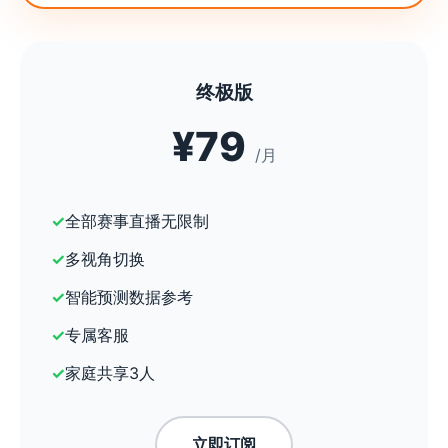
终极版
¥79
/月
全部赛事直播无限制
多视角切换
智能预测数据参考
专属客服
家庭共享3人
立即订阅