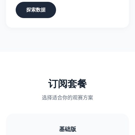
探索数据
订阅套餐
选择适合你的观赛方案
基础版