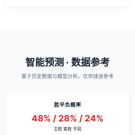
智能预测 · 数据参考
基于历史数据与模型分析，仅供球迷参考
胜平负概率
48% / 28% / 24%
主胜 客胜 平局