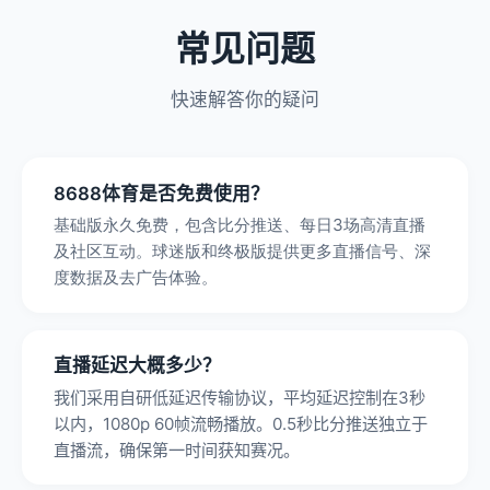
常见问题
快速解答你的疑问
8688体育是否免费使用？
基础版永久免费，包含比分推送、每日3场高清直播
及社区互动。球迷版和终极版提供更多直播信号、深
度数据及去广告体验。
直播延迟大概多少？
我们采用自研低延迟传输协议，平均延迟控制在3秒
以内，1080p 60帧流畅播放。0.5秒比分推送独立于
直播流，确保第一时间获知赛况。