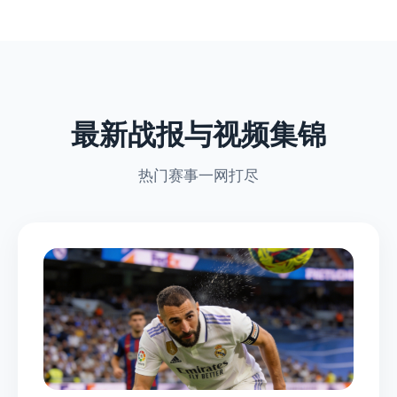
最新战报与视频集锦
热门赛事一网打尽