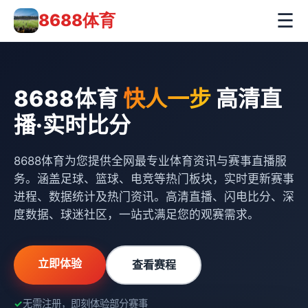
☰
8688体育
8688体育
快人一步
高清直
播·实时比分
8688体育为您提供全网最专业体育资讯与赛事直播服
务。涵盖足球、篮球、电竞等热门板块，实时更新赛事
进程、数据统计及热门资讯。高清直播、闪电比分、深
度数据、球迷社区，一站式满足您的观赛需求。
立即体验
查看赛程
无需注册，即刻体验部分赛事