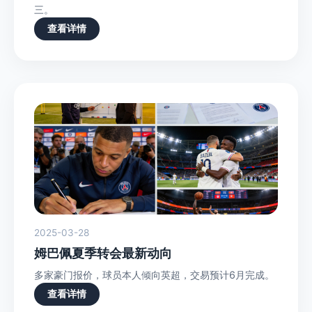
三。
查看详情
2025-03-28
姆巴佩夏季转会最新动向
多家豪门报价，球员本人倾向英超，交易预计6月完成。
查看详情