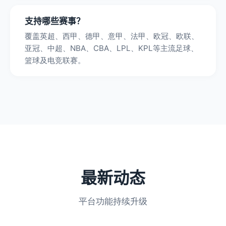
支持哪些赛事？
覆盖英超、西甲、德甲、意甲、法甲、欧冠、欧联、
亚冠、中超、NBA、CBA、LPL、KPL等主流足球、
篮球及电竞联赛。
最新动态
平台功能持续升级