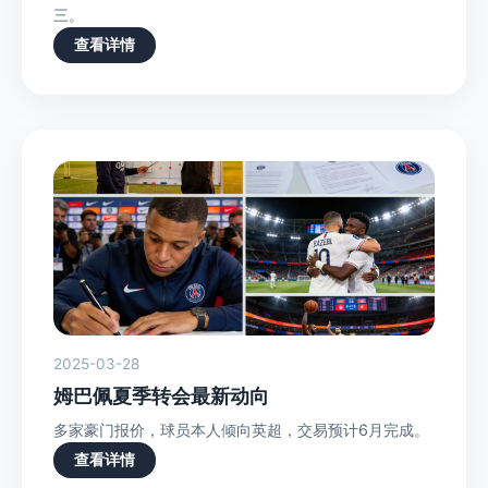
三。
查看详情
2025-03-28
姆巴佩夏季转会最新动向
多家豪门报价，球员本人倾向英超，交易预计6月完成。
查看详情