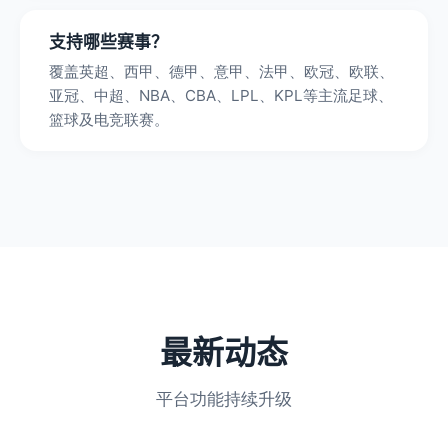
支持哪些赛事？
覆盖英超、西甲、德甲、意甲、法甲、欧冠、欧联、
亚冠、中超、NBA、CBA、LPL、KPL等主流足球、
篮球及电竞联赛。
最新动态
平台功能持续升级