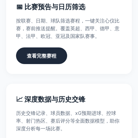
📅 比赛预告与日历筛选
按联赛、日期、球队筛选赛程，一键关注心仪比
赛，赛前推送提醒。覆盖英超、西甲、德甲、意
甲、法甲、欧冠、亚冠及国家队赛事。
查看完整赛程
📈 深度数据与历史交锋
历史交锋记录、球员数据、xG预期进球、控球
率、射门热区、赛后评分等全面数据模型，助你
深度分析每一场比赛。