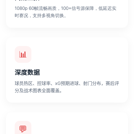
1080p 60帧流畅画质，100+信号源保障，低延迟实
时赛况，支持多视角切换。
📊
深度数据
球员热区、控球率、xG预期进球、射门分布，赛后评
分及战术图表全面覆盖。
💬