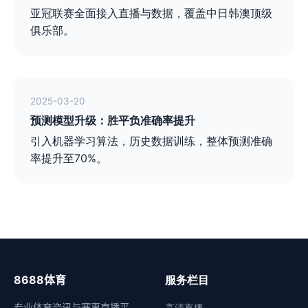
亚冠联赛全面接入直播与数据，覆盖中日韩澳顶级
俱乐部。
2025-03-20
预测模型升级：胜平负准确率提升
引入机器学习算法，历史数据训练，整体预测准确
率提升至70%。
8688体育
服务栏目
专业体育资讯与赛事直播平
高清直播