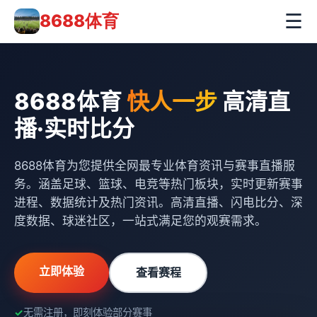
☰
8688体育
8688体育
快人一步
高清直
播·实时比分
8688体育为您提供全网最专业体育资讯与赛事直播服
务。涵盖足球、篮球、电竞等热门板块，实时更新赛事
进程、数据统计及热门资讯。高清直播、闪电比分、深
度数据、球迷社区，一站式满足您的观赛需求。
立即体验
查看赛程
无需注册，即刻体验部分赛事