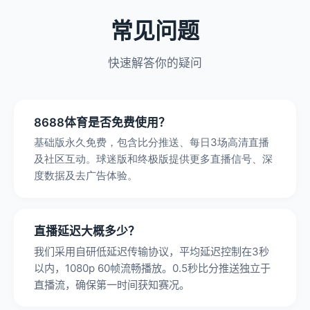
常见问题
快速解答你的疑问
8688体育是否免费使用？
基础版永久免费，包含比分推送、每日3场高清直播
及社区互动。球迷版和终极版提供更多直播信号、深
度数据及去广告体验。
直播延迟大概多少？
我们采用自研低延迟传输协议，平均延迟控制在3秒
以内，1080p 60帧流畅播放。0.5秒比分推送独立于
直播流，确保第一时间获知赛况。