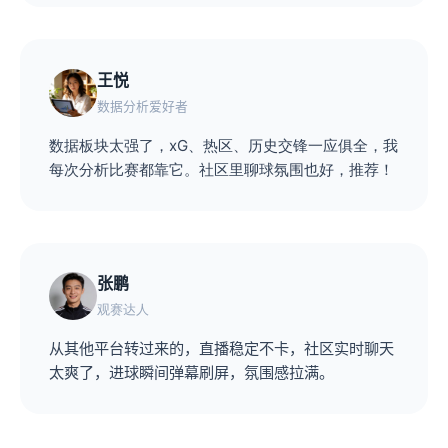
王悦
数据分析爱好者
数据板块太强了，xG、热区、历史交锋一应俱全，我
每次分析比赛都靠它。社区里聊球氛围也好，推荐！
张鹏
观赛达人
从其他平台转过来的，直播稳定不卡，社区实时聊天
太爽了，进球瞬间弹幕刷屏，氛围感拉满。