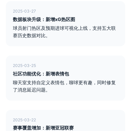
2025-03-27
数据板块升级：新增xG热区图
球员射门热区及预期进球可视化上线，支持五大联
赛历史数据对比。
2025-03-25
社区功能优化：新增表情包
聊天室支持自定义表情包，聊球更有趣，同时修复
了消息延迟问题。
2025-03-22
赛事覆盖增加：新增亚冠联赛