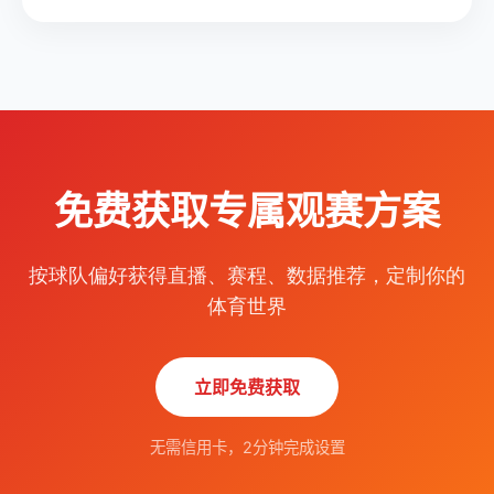
免费获取专属观赛方案
按球队偏好获得直播、赛程、数据推荐，定制你的
体育世界
立即免费获取
无需信用卡，2分钟完成设置