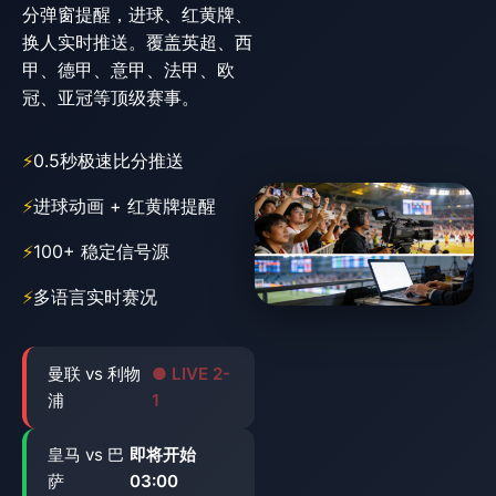
分弹窗提醒，进球、红黄牌、
换人实时推送。覆盖英超、西
甲、德甲、意甲、法甲、欧
冠、亚冠等顶级赛事。
0.5秒极速比分推送
进球动画 + 红黄牌提醒
100+ 稳定信号源
多语言实时赛况
曼联 vs 利物
● LIVE 2-
浦
1
皇马 vs 巴
即将开始
萨
03:00