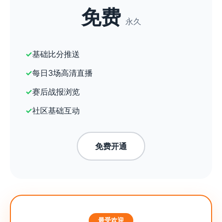
免费
永久
基础比分推送
每日3场高清直播
赛后战报浏览
社区基础互动
免费开通
最受欢迎