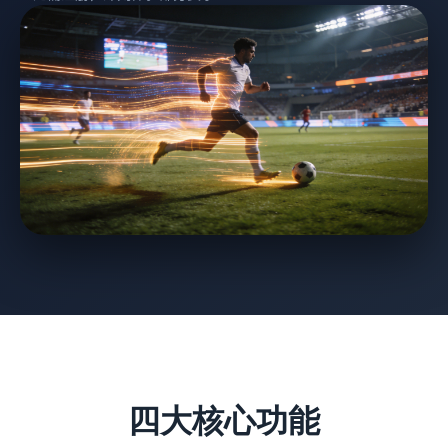
四大核心功能