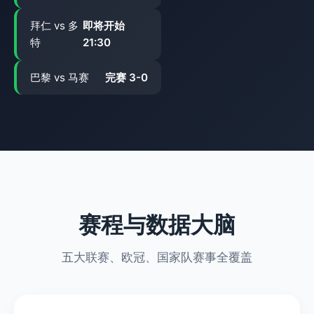
拜仁 vs 多
即将开始
特
21:30
巴黎 vs 马赛
完赛 3-0
赛程与数据大脑
五大联赛、欧冠、国家队赛事全覆盖