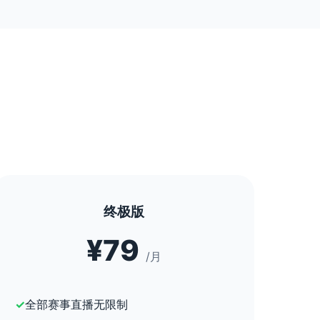
终极版
¥79
/月
全部赛事直播无限制