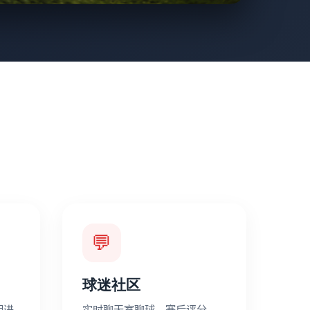
💬
球迷社区
期进
实时聊天室聊球、赛后评分、