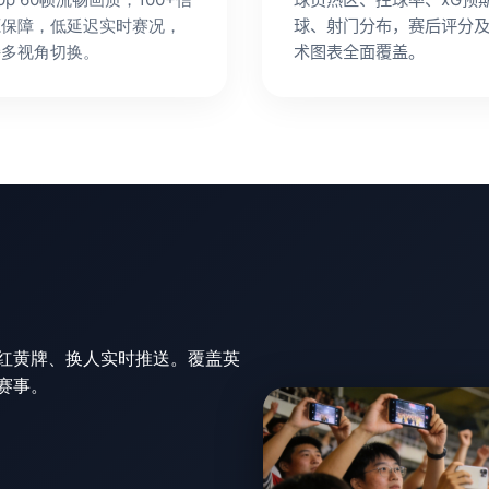
源保障，低延迟实时赛况，
球、射门分布，赛后评分
持多视角切换。
术图表全面覆盖。
球、红黄牌、换人实时推送。覆盖英
赛事。