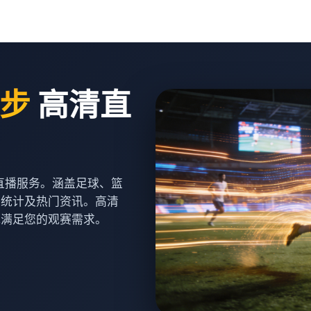
步
高清直
直播服务。涵盖足球、篮
据统计及热门资讯。高清
式满足您的观赛需求。