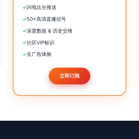
闪电比分推送
50+高清直播信号
深度数据 & 历史交锋
社区VIP标识
去广告体验
立即订阅