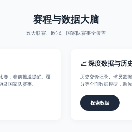
赛程与数据大脑
五大联赛、欧冠、国家队赛事全覆盖
📈 深度数据与历
比赛，赛前推送提醒。覆
历史交锋记录、球员数据
冠及国家队赛事。
分等全面数据模型，助你
探索数据