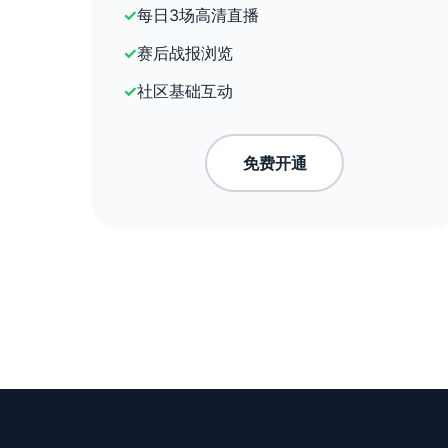
每日3场高清直播
赛后战报浏览
社区基础互动
免费开通