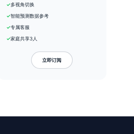
多视角切换
智能预测数据参考
专属客服
家庭共享3人
立即订阅