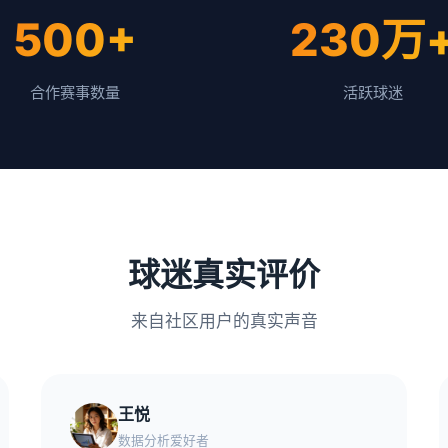
500+
230万
合作赛事数量
活跃球迷
球迷真实评价
来自社区用户的真实声音
王悦
数据分析爱好者