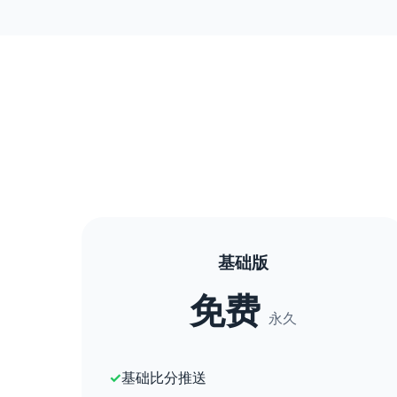
基础版
免费
永久
基础比分推送