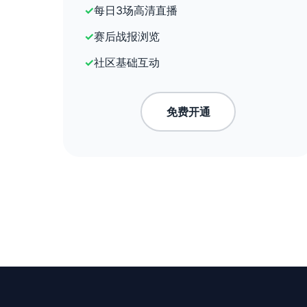
每日3场高清直播
赛后战报浏览
社区基础互动
免费开通