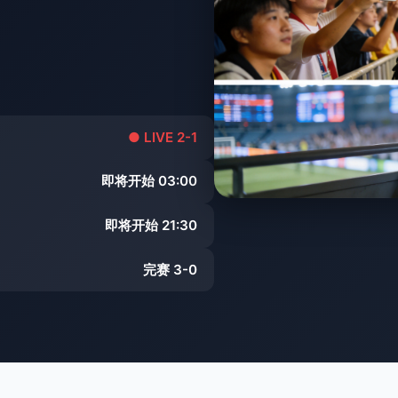
● LIVE 2-1
即将开始 03:00
即将开始 21:30
完赛 3-0