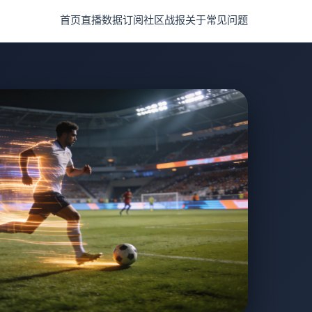
首页
直播
数据
订阅
社区
战报
关于
常见问题