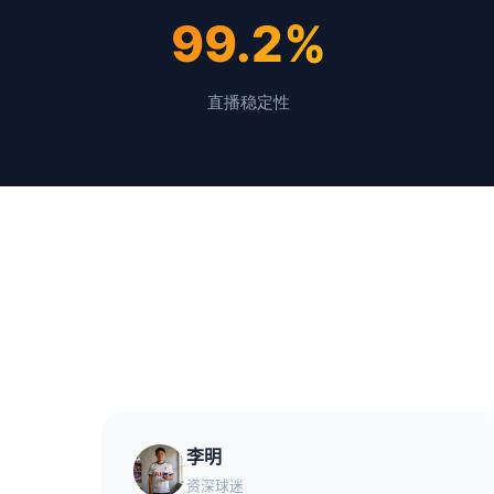
99.2%
直播稳定性
李明
资深球迷