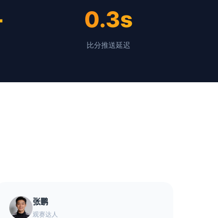
+
0.3s
比分推送延迟
张鹏
观赛达人