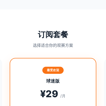
订阅套餐
选择适合你的观赛方案
最受欢迎
球迷版
¥29
/月