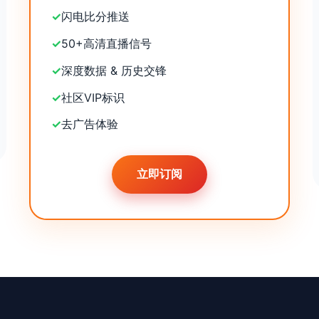
闪电比分推送
50+高清直播信号
深度数据 & 历史交锋
社区VIP标识
去广告体验
立即订阅