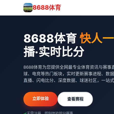
8688体育
8688体育
快人一
播·实时比分
8688体育为您提供全网最专业体育资讯与赛事
球、电竞等热门板块，实时更新赛事进程、数
直播、闪电比分、深度数据、球迷社区，一站
立即体验
查看赛程
无需注册，即刻体验部分赛事