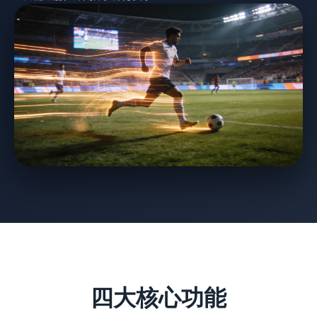
四大核心功能