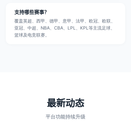
支持哪些赛事？
覆盖英超、西甲、德甲、意甲、法甲、欧冠、欧联、
亚冠、中超、NBA、CBA、LPL、KPL等主流足球、
篮球及电竞联赛。
最新动态
平台功能持续升级