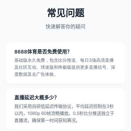
常见问题
快速解答你的疑问
8688体育是否免费使用？
基础版永久免费，包含比分推送、每日3场高清直播
及社区互动。球迷版和终极版提供更多直播信号、深
度数据及去广告体验。
直播延迟大概多少？
我们采用自研低延迟传输协议，平均延迟控制在3秒
以内，1080p 60帧流畅播放。0.5秒比分推送独立于
直播流，确保第一时间获知赛况。