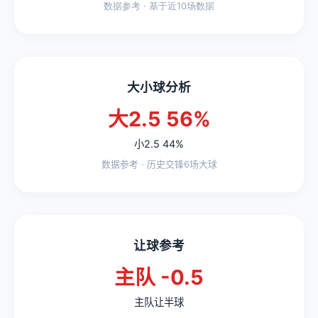
数据参考 · 基于近10场数据
大小球分析
大2.5 56%
小2.5 44%
数据参考 · 历史交锋6场大球
让球参考
主队 -0.5
主队让半球