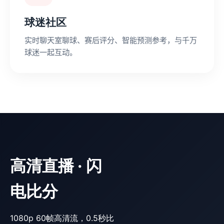
球迷社区
实时聊天室聊球、赛后评分、智能预测参考，与千万
球迷一起互动。
高清直播 · 闪
电比分
1080p 60帧高清流，0.5秒比