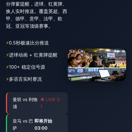
分弹窗提醒，进球、红黄牌、
换人实时推送。覆盖英超、西
甲、德甲、意甲、法甲、欧
冠、亚冠等顶级赛事。
0.5秒极速比分推送
进球动画 + 红黄牌提醒
100+ 稳定信号源
多语言实时赛况
曼联 vs 利物
● LIVE 2-
浦
1
皇马 vs 巴
即将开始
萨
03:00