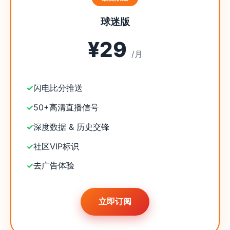
球迷版
¥29
/月
闪电比分推送
50+高清直播信号
深度数据 & 历史交锋
社区VIP标识
去广告体验
立即订阅