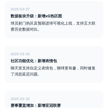
2025-03-27
数据板块升级：新增xG热区图
球员射门热区及预期进球可视化上线，支持五大联
赛历史数据对比。
2025-03-25
社区功能优化：新增表情包
聊天室支持自定义表情包，聊球更有趣，同时修复
了消息延迟问题。
2025-03-22
赛事覆盖增加：新增亚冠联赛