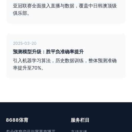
亚冠联赛全面接入直播与数据，覆盖中日韩澳顶级
俱乐部。
2025-03-20
预测模型升级：胜平负准确率提升
引入机器学习算法，历史数据训练，整体预测准确
率提升至70%。
8688体育
服务栏目
专业体育资讯与赛事直播平
高清直播