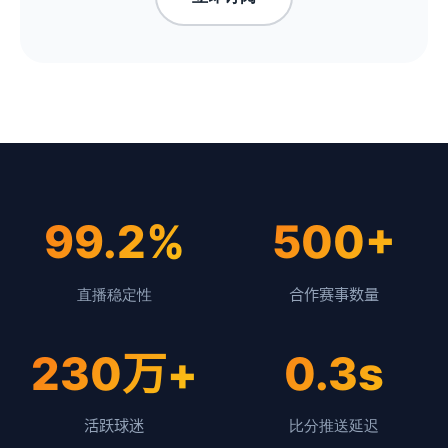
99.2%
500+
直播稳定性
合作赛事数量
230万+
0.3s
活跃球迷
比分推送延迟