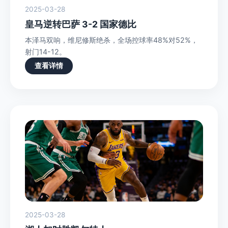
2025-03-28
皇马逆转巴萨 3-2 国家德比
本泽马双响，维尼修斯绝杀，全场控球率48%对52%，
射门14-12。
查看详情
2025-03-28