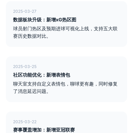
2025-03-27
数据板块升级：新增xG热区图
球员射门热区及预期进球可视化上线，支持五大联
赛历史数据对比。
2025-03-25
社区功能优化：新增表情包
聊天室支持自定义表情包，聊球更有趣，同时修复
了消息延迟问题。
2025-03-22
赛事覆盖增加：新增亚冠联赛