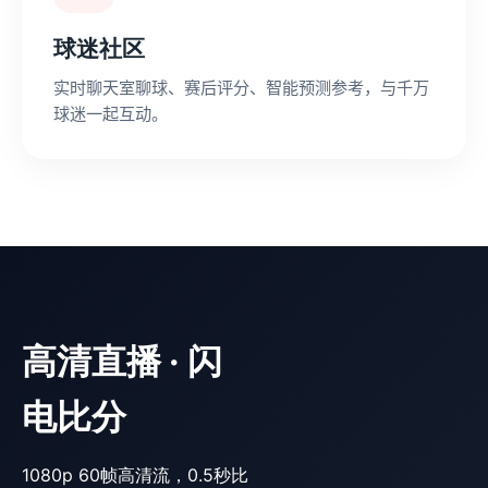
球迷社区
实时聊天室聊球、赛后评分、智能预测参考，与千万
球迷一起互动。
高清直播 · 闪
电比分
1080p 60帧高清流，0.5秒比