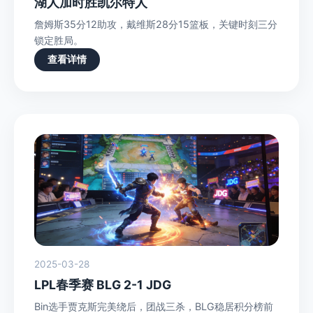
湖人加时胜凯尔特人
詹姆斯35分12助攻，戴维斯28分15篮板，关键时刻三分
锁定胜局。
查看详情
2025-03-28
LPL春季赛 BLG 2-1 JDG
Bin选手贾克斯完美绕后，团战三杀，BLG稳居积分榜前