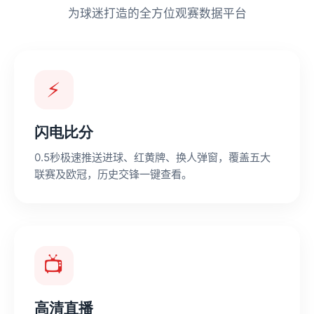
为球迷打造的全方位观赛数据平台
⚡
闪电比分
0.5秒极速推送进球、红黄牌、换人弹窗，覆盖五大
联赛及欧冠，历史交锋一键查看。
📺
高清直播