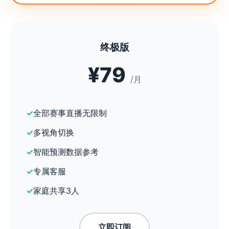
终极版
¥79
/月
全部赛事直播无限制
多视角切换
智能预测数据参考
专属客服
家庭共享3人
立即订阅