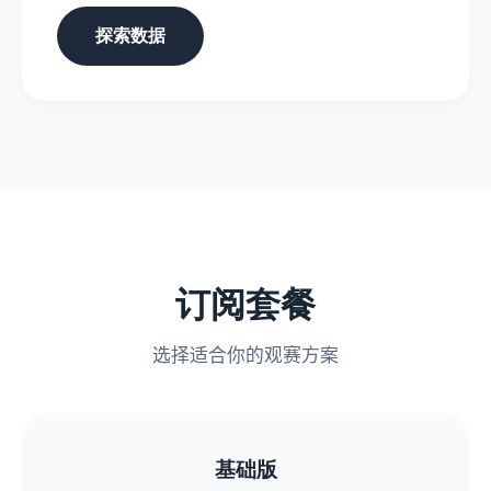
探索数据
订阅套餐
选择适合你的观赛方案
基础版