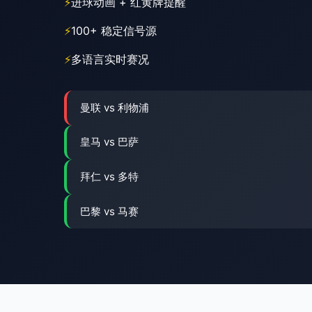
进球动画 + 红黄牌提醒
100+ 稳定信号源
多语言实时赛况
曼联 vs 利物浦
皇马 vs 巴萨
拜仁 vs 多特
巴黎 vs 马赛