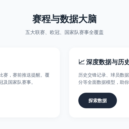
赛程与数据大脑
五大联赛、欧冠、国家队赛事全覆盖
📈 深度数据与历
比赛，赛前推送提醒。覆
历史交锋记录、球员数据
冠及国家队赛事。
分等全面数据模型，助你
探索数据