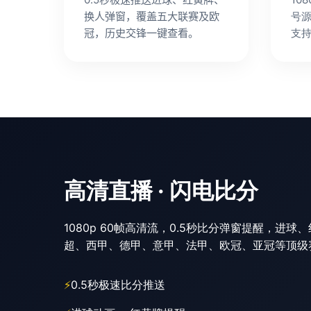
换人弹窗，覆盖五大联赛及欧
号
冠，历史交锋一键查看。
支
高清直播 · 闪电比分
1080p 60帧高清流，0.5秒比分弹窗提醒，进
超、西甲、德甲、意甲、法甲、欧冠、亚冠等顶级
0.5秒极速比分推送