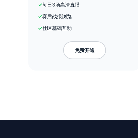
每日3场高清直播
赛后战报浏览
社区基础互动
免费开通