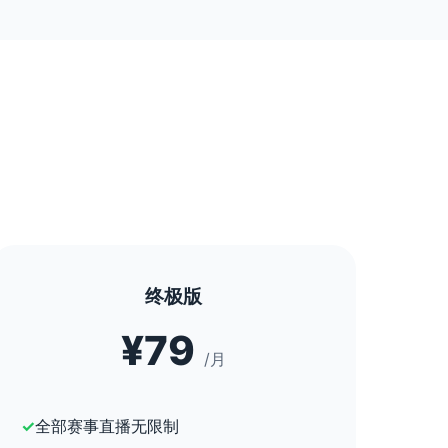
终极版
¥79
/月
全部赛事直播无限制