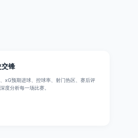
史交锋
、xG预期进球、控球率、射门热区、赛后评
深度分析每一场比赛。