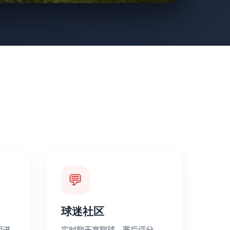
💬
球迷社区
期进
实时聊天室聊球、赛后评分、