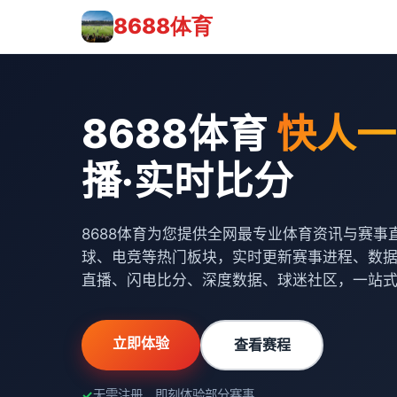
8688体育
8688体育
快人一
播·实时比分
8688体育为您提供全网最专业体育资讯与赛事
球、电竞等热门板块，实时更新赛事进程、数
直播、闪电比分、深度数据、球迷社区，一站
立即体验
查看赛程
无需注册，即刻体验部分赛事