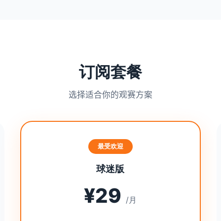
订阅套餐
选择适合你的观赛方案
最受欢迎
球迷版
¥29
/月