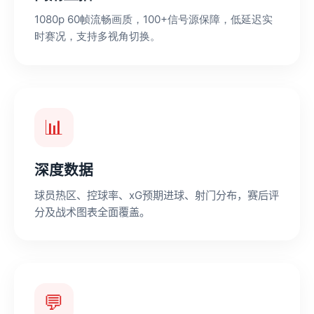
1080p 60帧流畅画质，100+信号源保障，低延迟实
时赛况，支持多视角切换。
📊
深度数据
球员热区、控球率、xG预期进球、射门分布，赛后评
分及战术图表全面覆盖。
💬