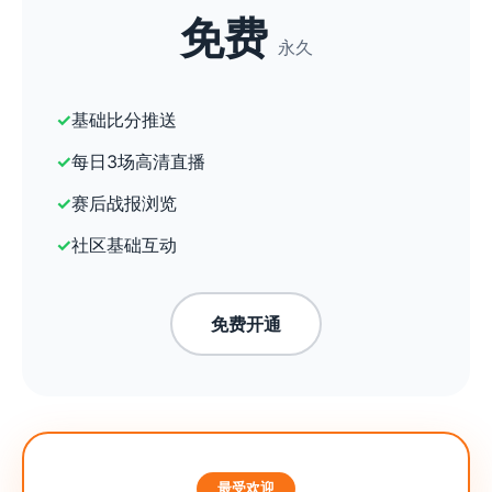
免费
永久
基础比分推送
每日3场高清直播
赛后战报浏览
社区基础互动
免费开通
最受欢迎