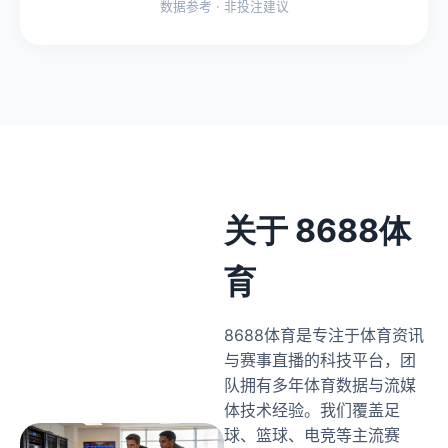
数据参考 · 非投注建议
关于 8688体
育
8688体育是专注于体育资讯
与赛事直播的科技平台，团
队拥有多年体育数据与流媒
体技术经验。我们覆盖足
球、篮球、电竞等主流赛