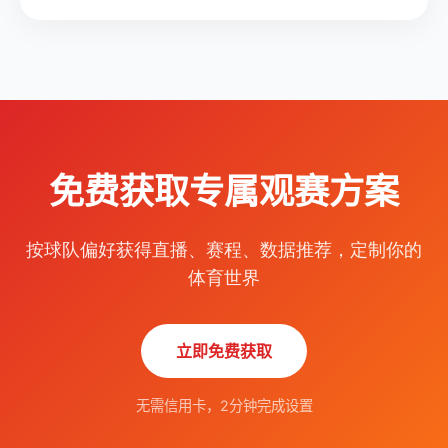
免费获取专属观赛方案
按球队偏好获得直播、赛程、数据推荐，定制你的
体育世界
立即免费获取
无需信用卡，2分钟完成设置