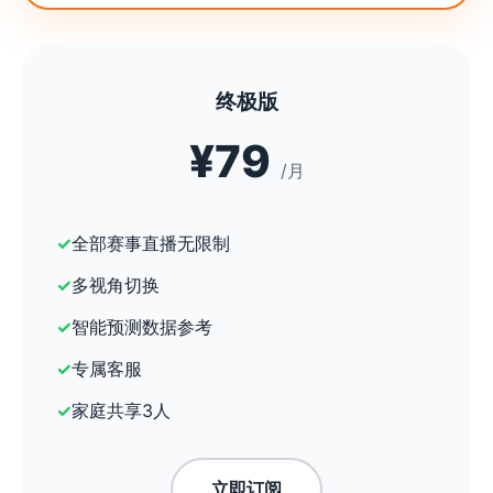
终极版
¥79
/月
全部赛事直播无限制
多视角切换
智能预测数据参考
专属客服
家庭共享3人
立即订阅