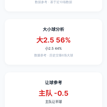
数据参考 · 基于近10场数据
大小球分析
大2.5 56%
小2.5 44%
数据参考 · 历史交锋6场大球
让球参考
主队 -0.5
主队让半球