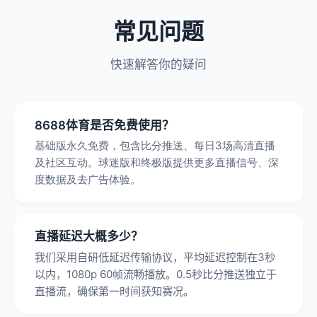
常见问题
快速解答你的疑问
8688体育是否免费使用？
基础版永久免费，包含比分推送、每日3场高清直播
及社区互动。球迷版和终极版提供更多直播信号、深
度数据及去广告体验。
直播延迟大概多少？
我们采用自研低延迟传输协议，平均延迟控制在3秒
以内，1080p 60帧流畅播放。0.5秒比分推送独立于
直播流，确保第一时间获知赛况。