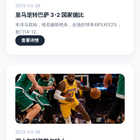
2025-03-28
皇马逆转巴萨 3-2 国家德比
本泽马双响，维尼修斯绝杀，全场控球率48%对52%，
射门14-12。
查看详情
2025-03-28