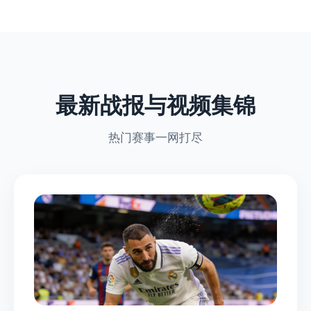
最新战报与视频集锦
热门赛事一网打尽