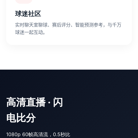
球迷社区
实时聊天室聊球、赛后评分、智能预测参考，与千万
球迷一起互动。
高清直播 · 闪
电比分
1080p 60帧高清流，0.5秒比