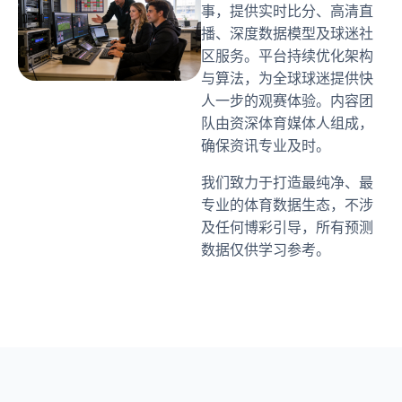
事，提供实时比分、高清直
播、深度数据模型及球迷社
区服务。平台持续优化架构
与算法，为全球球迷提供快
人一步的观赛体验。内容团
队由资深体育媒体人组成，
确保资讯专业及时。
我们致力于打造最纯净、最
专业的体育数据生态，不涉
及任何博彩引导，所有预测
数据仅供学习参考。