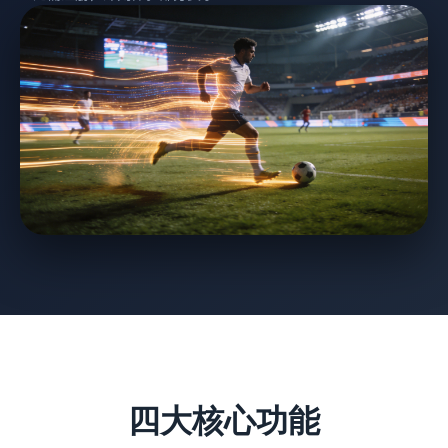
四大核心功能