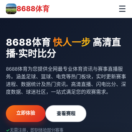
☰
8688体育
8688体育
快人一步
高清直
播·实时比分
8688体育为您提供全网最专业体育资讯与赛事直播服
务。涵盖足球、篮球、电竞等热门板块，实时更新赛事
进程、数据统计及热门资讯。高清直播、闪电比分、深
度数据、球迷社区，一站式满足您的观赛需求。
立即体验
查看赛程
无需注册，即刻体验部分赛事