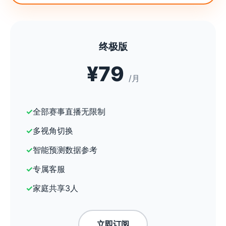
终极版
¥79
/月
全部赛事直播无限制
多视角切换
智能预测数据参考
专属客服
家庭共享3人
立即订阅