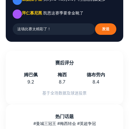
拜仁慕尼黑
凯恩这赛季要拿金靴了
发送
赛后评分
姆巴佩
梅西
德布劳内
9.2
8.7
8.4
基于全场数据及球迷投票
热门话题
#曼城三冠王 #梅西转会 #英超争冠