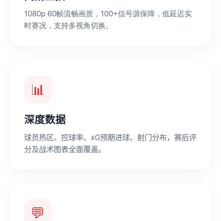
1080p 60帧流畅画质，100+信号源保障，低延迟实
时赛况，支持多视角切换。
📊
深度数据
球员热区、控球率、xG预期进球、射门分布，赛后评
分及战术图表全面覆盖。
💬