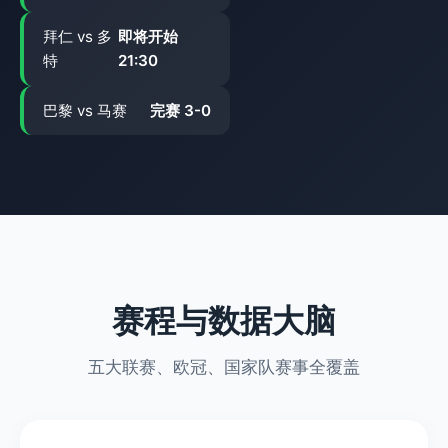
拜仁 vs 多
即将开始
特
21:30
巴黎 vs 马赛
完赛 3-0
赛程与数据大脑
五大联赛、欧冠、国家队赛事全覆盖