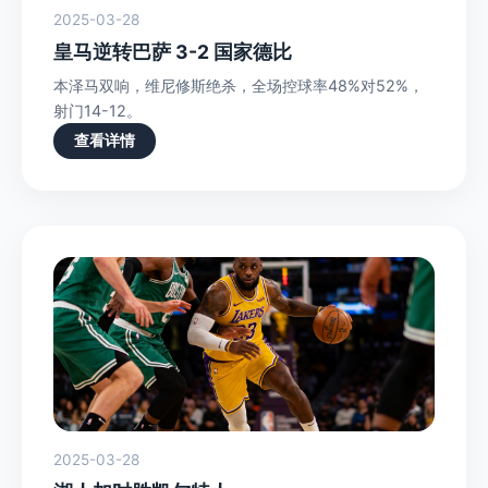
2025-03-28
皇马逆转巴萨 3-2 国家德比
本泽马双响，维尼修斯绝杀，全场控球率48%对52%，
射门14-12。
查看详情
2025-03-28