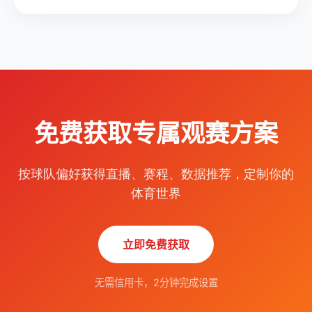
免费获取专属观赛方案
按球队偏好获得直播、赛程、数据推荐，定制你的
体育世界
立即免费获取
无需信用卡，2分钟完成设置