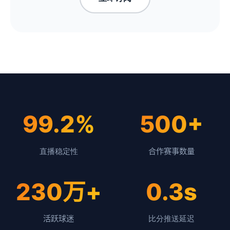
99.2%
500+
直播稳定性
合作赛事数量
230万+
0.3s
活跃球迷
比分推送延迟