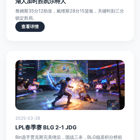
湖人加时胜凯尔特人
詹姆斯35分12助攻，戴维斯28分15篮板，关键时刻三分
锁定胜局。
查看详情
2025-03-28
LPL春季赛 BLG 2-1 JDG
Bin选手贾克斯完美绕后，团战三杀，BLG稳居积分榜前