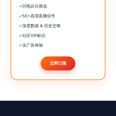
闪电比分推送
50+高清直播信号
深度数据 & 历史交锋
社区VIP标识
去广告体验
立即订阅