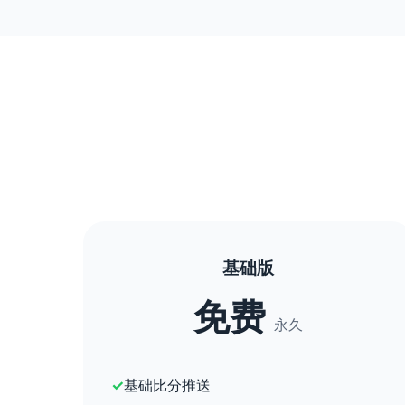
基础版
免费
永久
基础比分推送