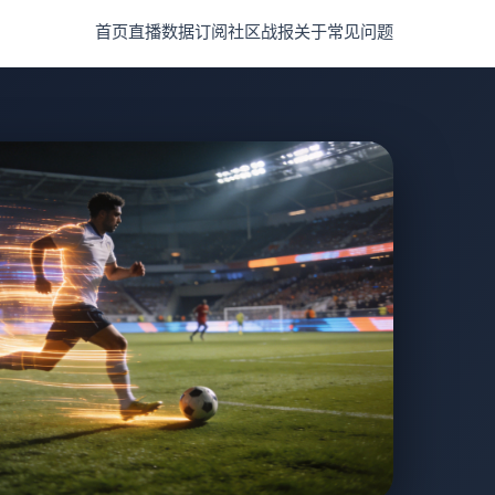
首页
直播
数据
订阅
社区
战报
关于
常见问题