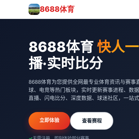
8688体育
8688体育
快人一
播·实时比分
8688体育为您提供全网最专业体育资讯与赛事
球、电竞等热门板块，实时更新赛事进程、数
直播、闪电比分、深度数据、球迷社区，一站
立即体验
查看赛程
无需注册，即刻体验部分赛事