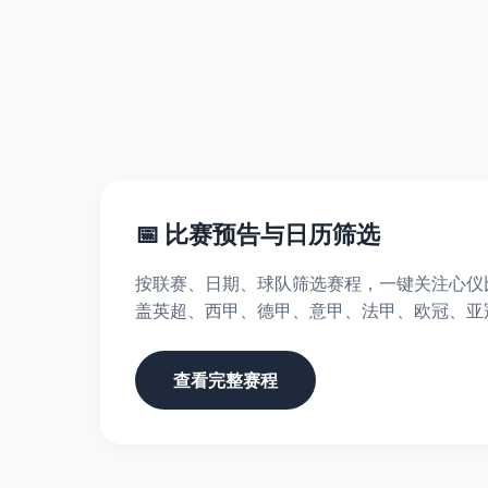
📅 比赛预告与日历筛选
按联赛、日期、球队筛选赛程，一键关注心仪
盖英超、西甲、德甲、意甲、法甲、欧冠、亚
查看完整赛程