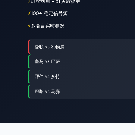
进球动画 + 红黄牌提醒
100+ 稳定信号源
多语言实时赛况
曼联 vs 利物浦
皇马 vs 巴萨
拜仁 vs 多特
巴黎 vs 马赛