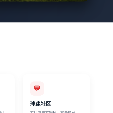
💬
球迷社区
期进
实时聊天室聊球、赛后评分、