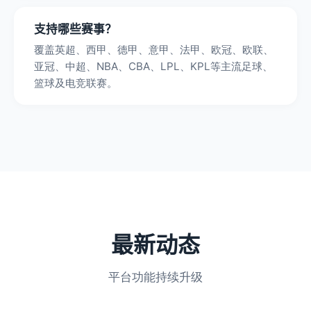
支持哪些赛事？
覆盖英超、西甲、德甲、意甲、法甲、欧冠、欧联、
亚冠、中超、NBA、CBA、LPL、KPL等主流足球、
篮球及电竞联赛。
最新动态
平台功能持续升级