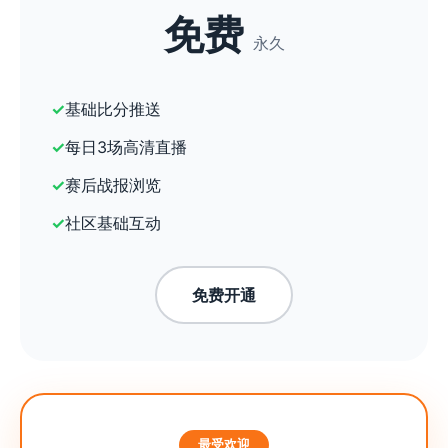
免费
永久
基础比分推送
每日3场高清直播
赛后战报浏览
社区基础互动
免费开通
最受欢迎