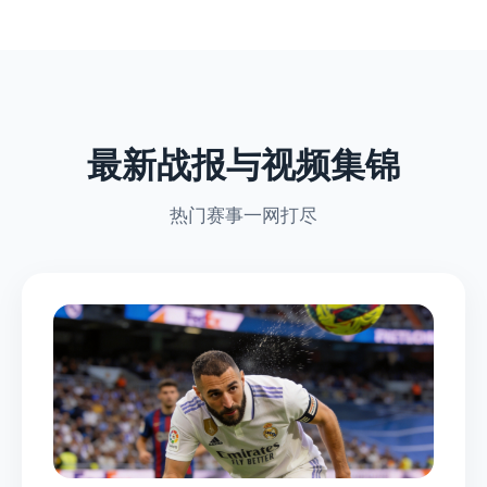
最新战报与视频集锦
热门赛事一网打尽