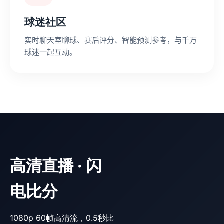
球迷社区
实时聊天室聊球、赛后评分、智能预测参考，与千万
球迷一起互动。
高清直播 · 闪
电比分
1080p 60帧高清流，0.5秒比