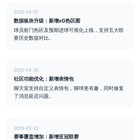
2025-03-27
数据板块升级：新增xG热区图
球员射门热区及预期进球可视化上线，支持五大联
赛历史数据对比。
2025-03-25
社区功能优化：新增表情包
聊天室支持自定义表情包，聊球更有趣，同时修复
了消息延迟问题。
2025-03-22
赛事覆盖增加：新增亚冠联赛