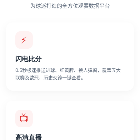
为球迷打造的全方位观赛数据平台
⚡
闪电比分
0.5秒极速推送进球、红黄牌、换人弹窗，覆盖五大
联赛及欧冠，历史交锋一键查看。
📺
高清直播