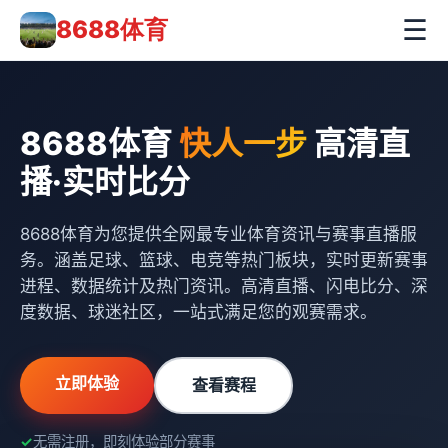
☰
8688体育
8688体育
快人一步
高清直
播·实时比分
8688体育为您提供全网最专业体育资讯与赛事直播服
务。涵盖足球、篮球、电竞等热门板块，实时更新赛事
进程、数据统计及热门资讯。高清直播、闪电比分、深
度数据、球迷社区，一站式满足您的观赛需求。
立即体验
查看赛程
无需注册，即刻体验部分赛事