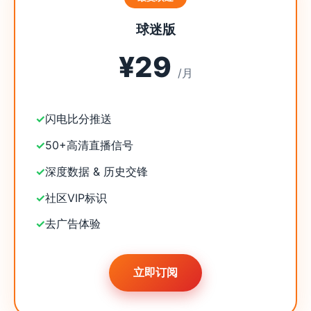
球迷版
¥29
/月
闪电比分推送
50+高清直播信号
深度数据 & 历史交锋
社区VIP标识
去广告体验
立即订阅