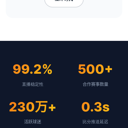
99.2%
500+
直播稳定性
合作赛事数量
230万+
0.3s
活跃球迷
比分推送延迟