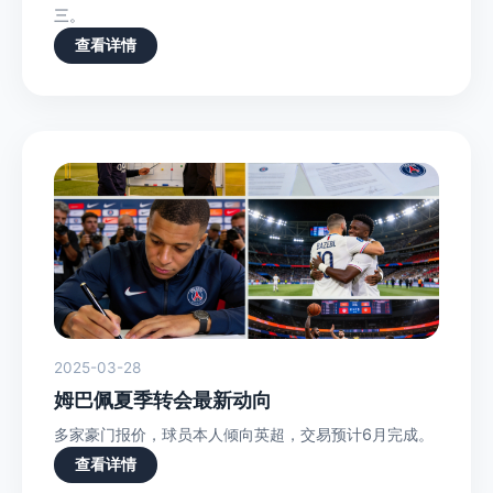
三。
查看详情
2025-03-28
姆巴佩夏季转会最新动向
多家豪门报价，球员本人倾向英超，交易预计6月完成。
查看详情