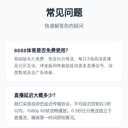
常见问题
快速解答你的疑问
8688体育是否免费使用？
基础版永久免费，包含比分推送、每日3场高清直播
及社区互动。球迷版和终极版提供更多直播信号、深
度数据及去广告体验。
直播延迟大概多少？
我们采用自研低延迟传输协议，平均延迟控制在3秒
以内，1080p 60帧流畅播放。0.5秒比分推送独立于
直播流，确保第一时间获知赛况。