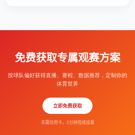
免费获取专属观赛方案
按球队偏好获得直播、赛程、数据推荐，定制你的
体育世界
立即免费获取
无需信用卡，2分钟完成设置