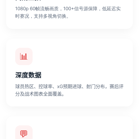
1080p 60帧流畅画质，100+信号源保障，低延迟实
时赛况，支持多视角切换。
📊
深度数据
球员热区、控球率、xG预期进球、射门分布，赛后评
分及战术图表全面覆盖。
💬