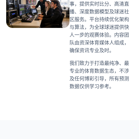
事，提供实时比分、高清直
播、深度数据模型及球迷社
区服务。平台持续优化架构
与算法，为全球球迷提供快
人一步的观赛体验。内容团
队由资深体育媒体人组成，
确保资讯专业及时。
我们致力于打造最纯净、最
专业的体育数据生态，不涉
及任何博彩引导，所有预测
数据仅供学习参考。