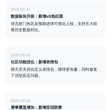
2025-03-27
数据板块升级：新增xG热区图
球员射门热区及预期进球可视化上线，支持五大联
赛历史数据对比。
2025-03-25
社区功能优化：新增表情包
聊天室支持自定义表情包，聊球更有趣，同时修复
了消息延迟问题。
2025-03-22
赛事覆盖增加：新增亚冠联赛