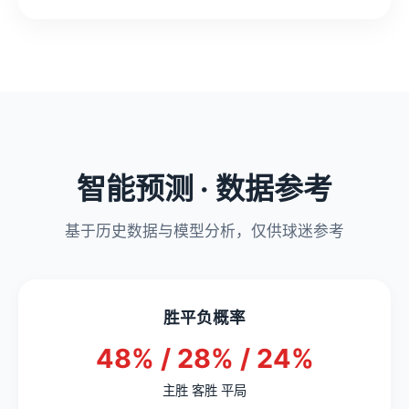
智能预测 · 数据参考
基于历史数据与模型分析，仅供球迷参考
胜平负概率
48% / 28% / 24%
主胜 客胜 平局