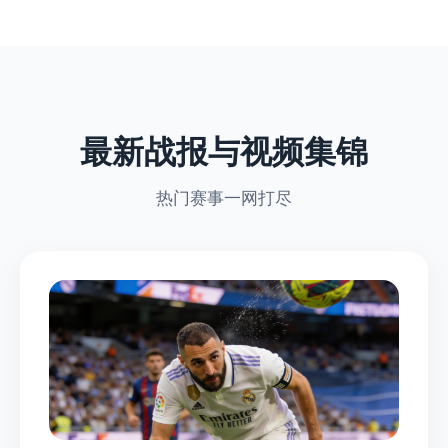
最新战报与视频集锦
热门赛事一网打尽