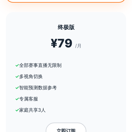
终极版
¥79
/月
全部赛事直播无限制
多视角切换
智能预测数据参考
专属客服
家庭共享3人
立即订阅