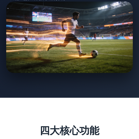
四大核心功能