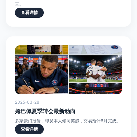
三。
查看详情
2025-03-28
姆巴佩夏季转会最新动向
多家豪门报价，球员本人倾向英超，交易预计6月完成。
查看详情