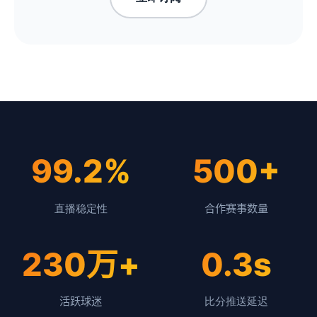
99.2%
500+
直播稳定性
合作赛事数量
230万+
0.3s
活跃球迷
比分推送延迟