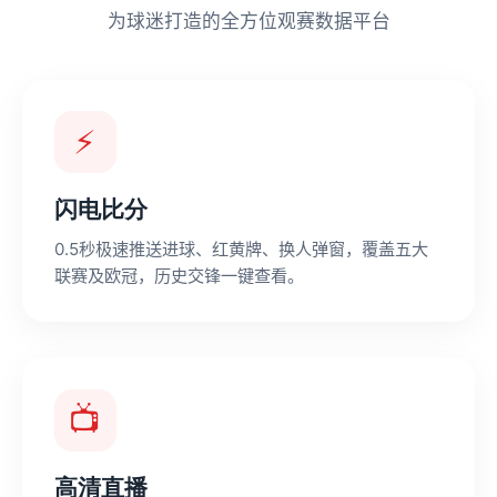
为球迷打造的全方位观赛数据平台
⚡
闪电比分
0.5秒极速推送进球、红黄牌、换人弹窗，覆盖五大
联赛及欧冠，历史交锋一键查看。
📺
高清直播