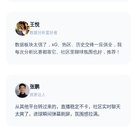
王悦
数据分析爱好者
数据板块太强了，xG、热区、历史交锋一应俱全，我
每次分析比赛都靠它。社区里聊球氛围也好，推荐！
张鹏
观赛达人
从其他平台转过来的，直播稳定不卡，社区实时聊天
太爽了，进球瞬间弹幕刷屏，氛围感拉满。