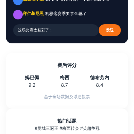
拜仁慕尼黑
凯恩这赛季要拿金靴了
发送
赛后评分
姆巴佩
梅西
德布劳内
9.2
8.7
8.4
基于全场数据及球迷投票
热门话题
#曼城三冠王 #梅西转会 #英超争冠