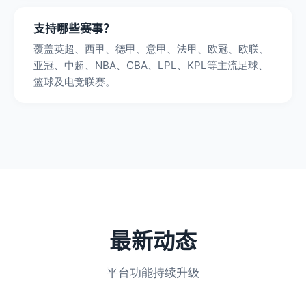
支持哪些赛事？
覆盖英超、西甲、德甲、意甲、法甲、欧冠、欧联、
亚冠、中超、NBA、CBA、LPL、KPL等主流足球、
篮球及电竞联赛。
最新动态
平台功能持续升级