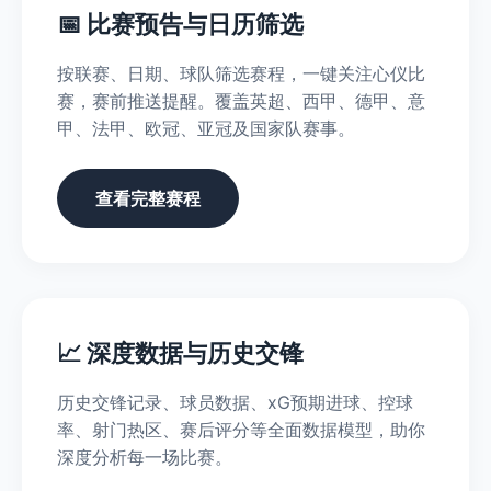
📅 比赛预告与日历筛选
按联赛、日期、球队筛选赛程，一键关注心仪比
赛，赛前推送提醒。覆盖英超、西甲、德甲、意
甲、法甲、欧冠、亚冠及国家队赛事。
查看完整赛程
📈 深度数据与历史交锋
历史交锋记录、球员数据、xG预期进球、控球
率、射门热区、赛后评分等全面数据模型，助你
深度分析每一场比赛。