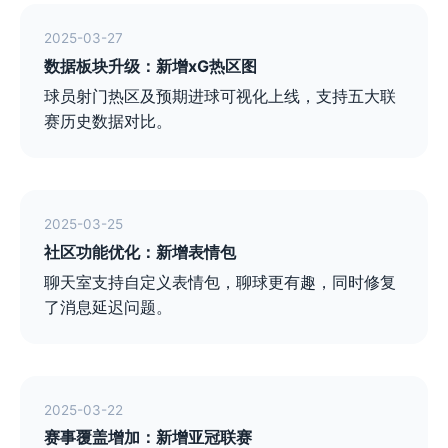
2025-03-27
数据板块升级：新增xG热区图
球员射门热区及预期进球可视化上线，支持五大联
赛历史数据对比。
2025-03-25
社区功能优化：新增表情包
聊天室支持自定义表情包，聊球更有趣，同时修复
了消息延迟问题。
2025-03-22
赛事覆盖增加：新增亚冠联赛