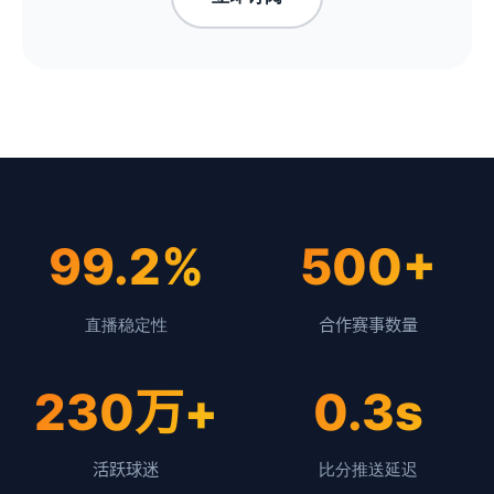
99.2%
500+
直播稳定性
合作赛事数量
230万+
0.3s
活跃球迷
比分推送延迟