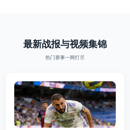
最新战报与视频集锦
热门赛事一网打尽