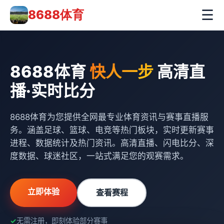
☰
8688体育
8688体育
快人一步
高清直
播·实时比分
8688体育为您提供全网最专业体育资讯与赛事直播服
务。涵盖足球、篮球、电竞等热门板块，实时更新赛事
进程、数据统计及热门资讯。高清直播、闪电比分、深
度数据、球迷社区，一站式满足您的观赛需求。
立即体验
查看赛程
无需注册，即刻体验部分赛事