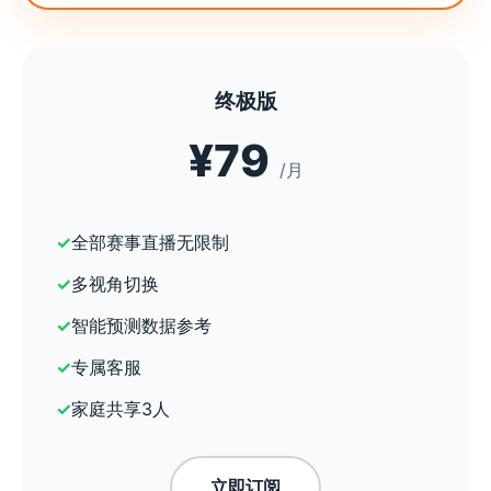
终极版
¥79
/月
全部赛事直播无限制
多视角切换
智能预测数据参考
专属客服
家庭共享3人
立即订阅