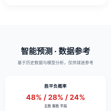
智能预测 · 数据参考
基于历史数据与模型分析，仅供球迷参考
胜平负概率
48% / 28% / 24%
主胜 客胜 平局