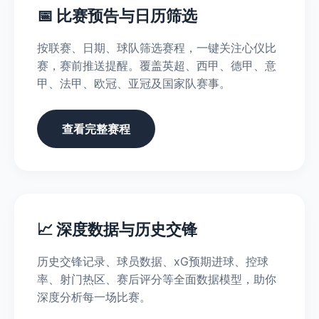
📅 比赛预告与日历筛选
按联赛、日期、球队筛选赛程，一键关注心仪比
赛，赛前推送提醒。覆盖英超、西甲、德甲、意
甲、法甲、欧冠、亚冠及国家队赛事。
查看完整赛程
📈 深度数据与历史交锋
历史交锋记录、球员数据、xG预期进球、控球
率、射门热区、赛后评分等全面数据模型，助你
深度分析每一场比赛。