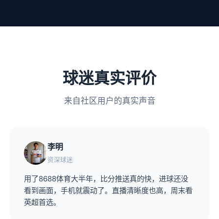
球迷真实评价
来自社区用户的真实声音
李明
资深球迷
用了8688体育大半年，比分推送真的快，进球还没
看到画面，手机就震动了。直播清晰度也高，周末看
英超首选。