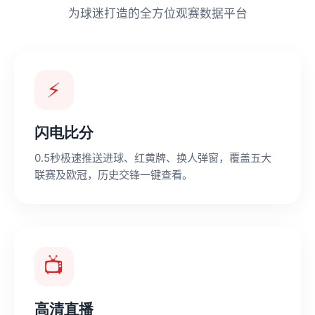
为球迷打造的全方位观赛数据平台
⚡
闪电比分
0.5秒极速推送进球、红黄牌、换人弹窗，覆盖五大
联赛及欧冠，历史交锋一键查看。
📺
高清直播