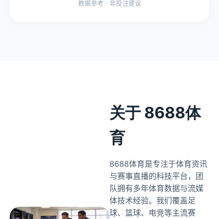
数据参考 · 非投注建议
关于 8688体
育
8688体育是专注于体育资讯
与赛事直播的科技平台，团
队拥有多年体育数据与流媒
体技术经验。我们覆盖足
球、篮球、电竞等主流赛