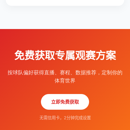
免费获取专属观赛方案
按球队偏好获得直播、赛程、数据推荐，定制你的
体育世界
立即免费获取
无需信用卡，2分钟完成设置