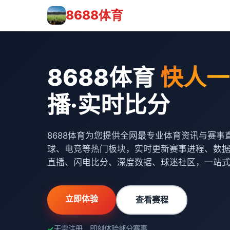
8688体育
8688体育
快人一
播·实时比分
8688体育为您提供全网最专业体育资讯与赛事
球、电竞等热门板块，实时更新赛事进程、数
直播、闪电比分、深度数据、球迷社区，一站
立即体验
查看赛程
无需注册，即刻体验部分赛事