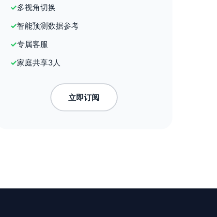
多视角切换
智能预测数据参考
专属客服
家庭共享3人
立即订阅