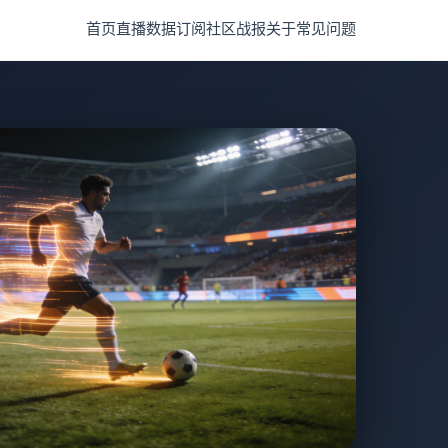
首页
直播
数据
订阅
社区
战报
关于
常见问题