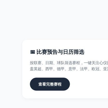
📅 比赛预告与日历筛选
按联赛、日期、球队筛选赛程，一键关注心仪
盖英超、西甲、德甲、意甲、法甲、欧冠、亚
查看完整赛程