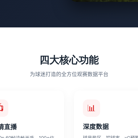
四大核心功能
为球迷打造的全方位观赛数据平台

📊
清直播
深度数据
80p 60帧流畅画质，100+信
球员热区、控球率、xG预