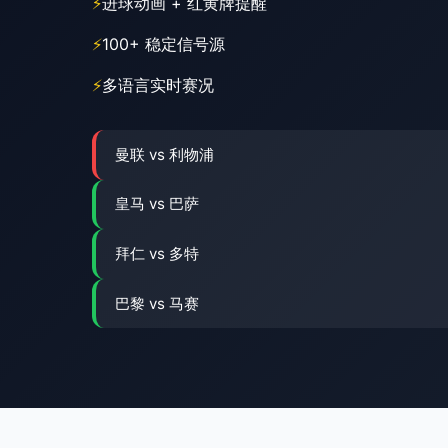
进球动画 + 红黄牌提醒
100+ 稳定信号源
多语言实时赛况
曼联 vs 利物浦
皇马 vs 巴萨
拜仁 vs 多特
巴黎 vs 马赛