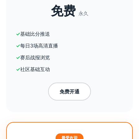
免费
永久
基础比分推送
每日3场高清直播
赛后战报浏览
社区基础互动
免费开通
最受欢迎