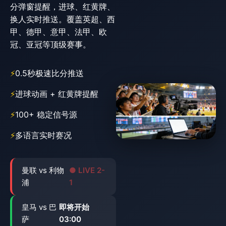
分弹窗提醒，进球、红黄牌、
换人实时推送。覆盖英超、西
甲、德甲、意甲、法甲、欧
冠、亚冠等顶级赛事。
0.5秒极速比分推送
进球动画 + 红黄牌提醒
100+ 稳定信号源
多语言实时赛况
曼联 vs 利物
● LIVE 2-
浦
1
皇马 vs 巴
即将开始
萨
03:00