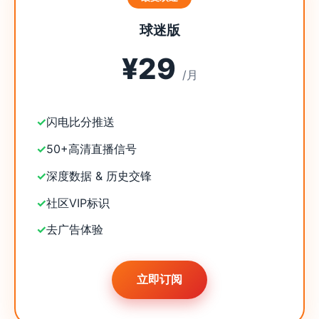
球迷版
¥29
/月
闪电比分推送
50+高清直播信号
深度数据 & 历史交锋
社区VIP标识
去广告体验
立即订阅