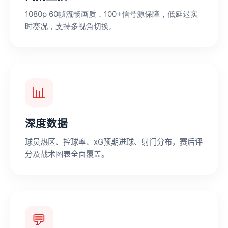
1080p 60帧流畅画质，100+信号源保障，低延迟实
时赛况，支持多视角切换。
📊
深度数据
球员热区、控球率、xG预期进球、射门分布，赛后评
分及战术图表全面覆盖。
💬