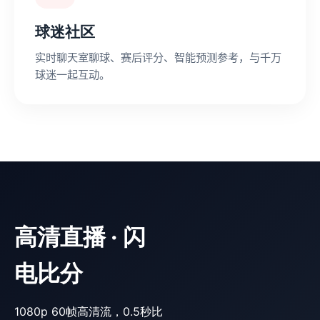
球迷社区
实时聊天室聊球、赛后评分、智能预测参考，与千万
球迷一起互动。
高清直播 · 闪
电比分
1080p 60帧高清流，0.5秒比