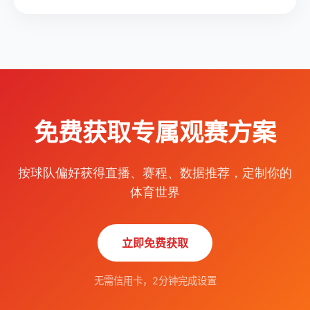
免费获取专属观赛方案
按球队偏好获得直播、赛程、数据推荐，定制你的
体育世界
立即免费获取
无需信用卡，2分钟完成设置