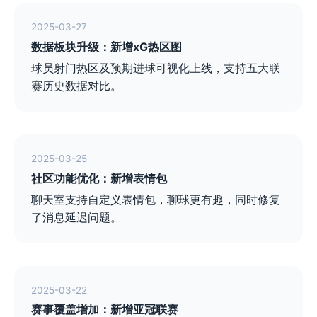
2025-03-27
数据板块升级：新增xG热区图
球员射门热区及预期进球可视化上线，支持五大联
赛历史数据对比。
2025-03-25
社区功能优化：新增表情包
聊天室支持自定义表情包，聊球更有趣，同时修复
了消息延迟问题。
2025-03-22
赛事覆盖增加：新增亚冠联赛