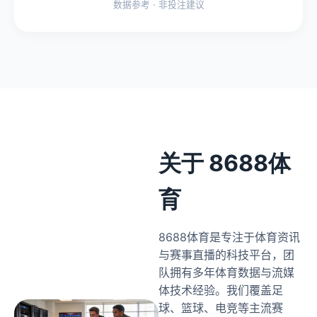
数据参考 · 非投注建议
关于 8688体
育
8688体育是专注于体育资讯
与赛事直播的科技平台，团
队拥有多年体育数据与流媒
体技术经验。我们覆盖足
球、篮球、电竞等主流赛