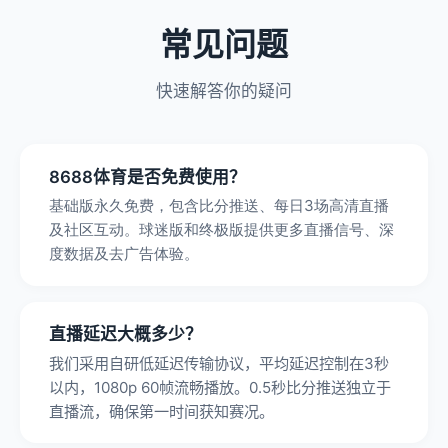
常见问题
快速解答你的疑问
8688体育是否免费使用？
基础版永久免费，包含比分推送、每日3场高清直播
及社区互动。球迷版和终极版提供更多直播信号、深
度数据及去广告体验。
直播延迟大概多少？
我们采用自研低延迟传输协议，平均延迟控制在3秒
以内，1080p 60帧流畅播放。0.5秒比分推送独立于
直播流，确保第一时间获知赛况。