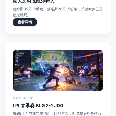
湖人加时胜凯尔特人
詹姆斯35分12助攻，戴维斯28分15篮板，关键时刻三分
锁定胜局。
查看详情
2025-03-28
LPL春季赛 BLG 2-1 JDG
Bin选手贾克斯完美绕后，团战三杀，BLG稳居积分榜前