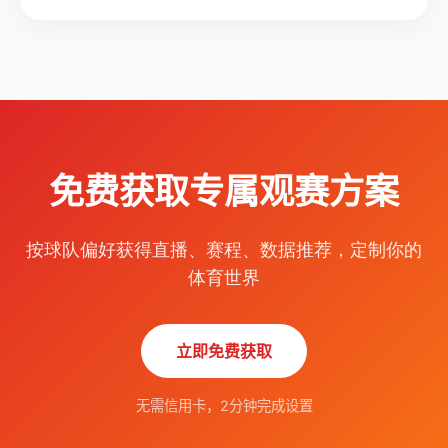
免费获取专属观赛方案
按球队偏好获得直播、赛程、数据推荐，定制你的
体育世界
立即免费获取
无需信用卡，2分钟完成设置