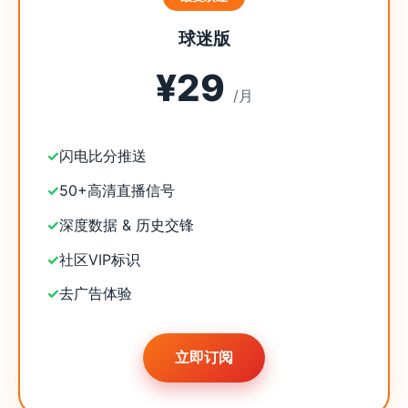
球迷版
¥29
/月
闪电比分推送
50+高清直播信号
深度数据 & 历史交锋
社区VIP标识
去广告体验
立即订阅