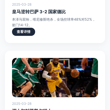
2025-03-28
皇马逆转巴萨 3-2 国家德比
本泽马双响，维尼修斯绝杀，全场控球率48%对52%，
射门14-12。
查看详情
2025-03-28