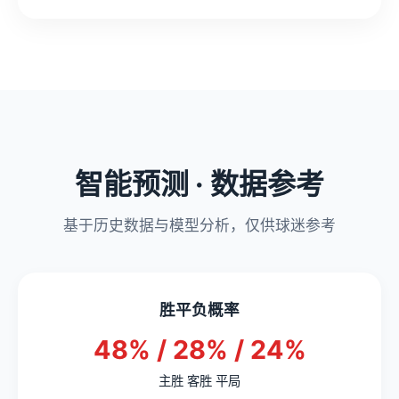
智能预测 · 数据参考
基于历史数据与模型分析，仅供球迷参考
胜平负概率
48% / 28% / 24%
主胜 客胜 平局