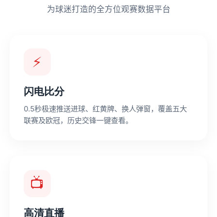
为球迷打造的全方位观赛数据平台
⚡
闪电比分
0.5秒极速推送进球、红黄牌、换人弹窗，覆盖五大
联赛及欧冠，历史交锋一键查看。
📺
高清直播