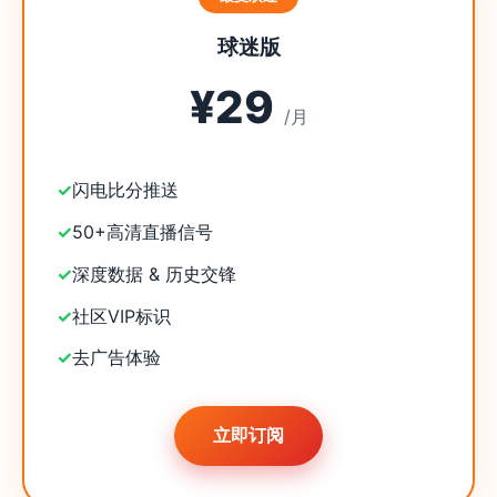
球迷版
¥29
/月
闪电比分推送
50+高清直播信号
深度数据 & 历史交锋
社区VIP标识
去广告体验
立即订阅