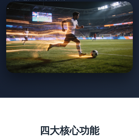
四大核心功能