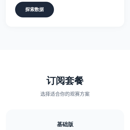
探索数据
订阅套餐
选择适合你的观赛方案
基础版