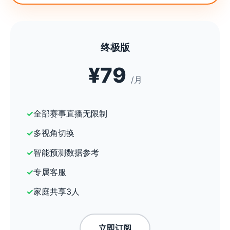
终极版
¥79
/月
全部赛事直播无限制
多视角切换
智能预测数据参考
专属客服
家庭共享3人
立即订阅