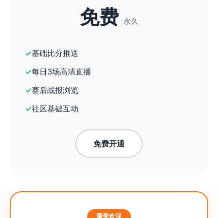
免费
永久
基础比分推送
每日3场高清直播
赛后战报浏览
社区基础互动
免费开通
最受欢迎