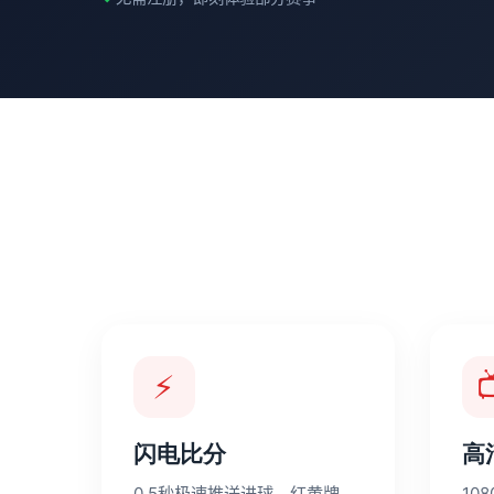
⚡

闪电比分
高
0.5秒极速推送进球、红黄牌、
10