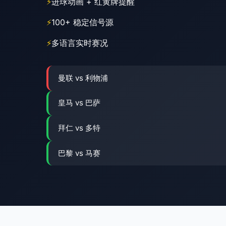
进球动画 + 红黄牌提醒
100+ 稳定信号源
多语言实时赛况
曼联 vs 利物浦
皇马 vs 巴萨
拜仁 vs 多特
巴黎 vs 马赛