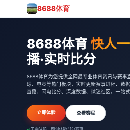
8688体育
8688体育
快人一
播·实时比分
8688体育为您提供全网最专业体育资讯与赛事
球、电竞等热门板块，实时更新赛事进程、数
直播、闪电比分、深度数据、球迷社区，一站
立即体验
查看赛程
无需注册，即刻体验部分赛事