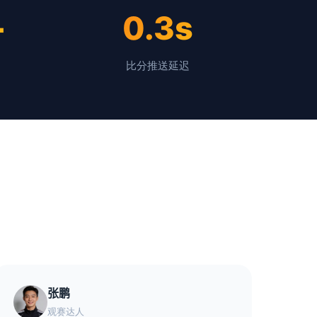
+
0.3s
比分推送延迟
张鹏
观赛达人