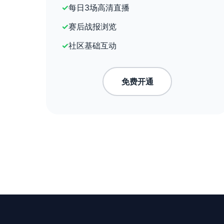
每日3场高清直播
赛后战报浏览
社区基础互动
免费开通