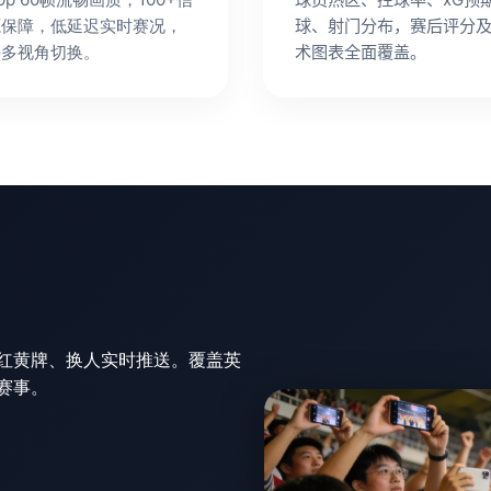
源保障，低延迟实时赛况，
球、射门分布，赛后评分
持多视角切换。
术图表全面覆盖。
球、红黄牌、换人实时推送。覆盖英
赛事。