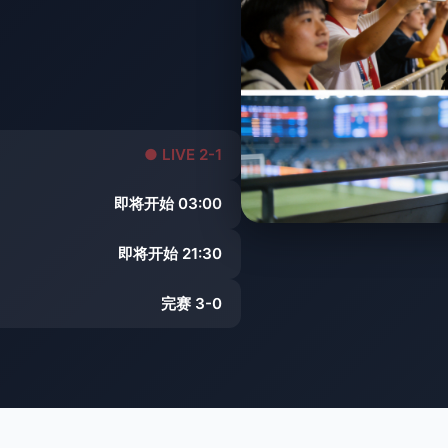
● LIVE 2-1
即将开始 03:00
即将开始 21:30
完赛 3-0