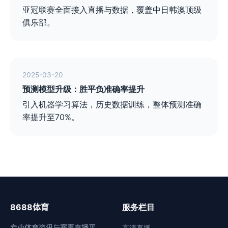
亚冠联赛全面接入直播与数据，覆盖中日韩澳顶级
俱乐部。
2025-03-20
预测模型升级：胜平负准确率提升
引入机器学习算法，历史数据训练，整体预测准确
率提升至70%。
8688体育
服务栏目
专业体育资讯与赛事直播平
高清直播