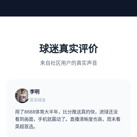
球迷真实评价
来自社区用户的真实声音
李明
资深球迷
用了8688体育大半年，比分推送真的快，进球还没
看到画面，手机就震动了。直播清晰度也高，周末看
英超首选。