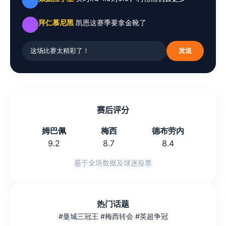
拜仁慕尼黑
凯恩这赛季要拿金靴了
发送
赛后评分
姆巴佩
梅西
德布劳内
9.2
8.7
8.4
基于全场数据及球迷投票
热门话题
#曼城三冠王 #梅西转会 #英超争冠