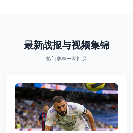
最新战报与视频集锦
热门赛事一网打尽