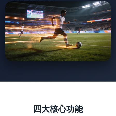
四大核心功能