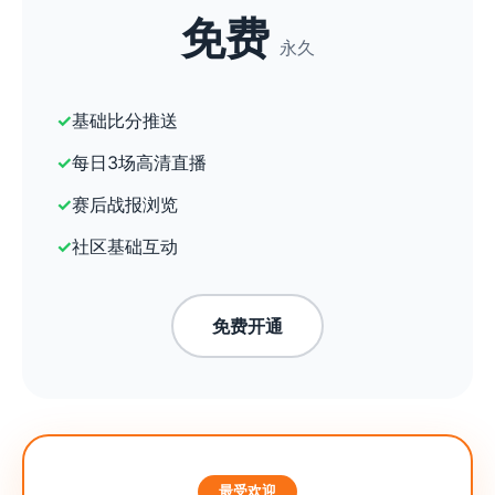
免费
永久
基础比分推送
每日3场高清直播
赛后战报浏览
社区基础互动
免费开通
最受欢迎