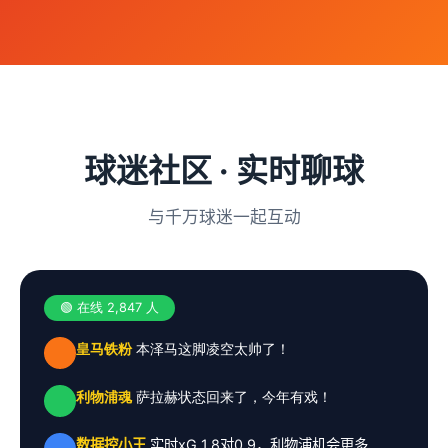
球迷社区 · 实时聊球
与千万球迷一起互动
🟢 在线 2,847 人
皇马铁粉
本泽马这脚凌空太帅了！
利物浦魂
萨拉赫状态回来了，今年有戏！
数据控小王
实时xG 1.8对0.9，利物浦机会更多