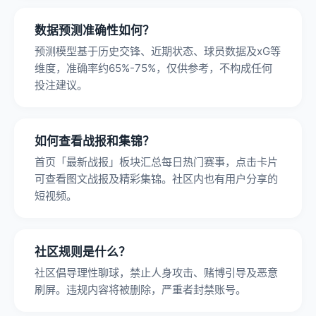
数据预测准确性如何？
预测模型基于历史交锋、近期状态、球员数据及xG等
维度，准确率约65%-75%，仅供参考，不构成任何
投注建议。
如何查看战报和集锦？
首页「最新战报」板块汇总每日热门赛事，点击卡片
可查看图文战报及精彩集锦。社区内也有用户分享的
短视频。
社区规则是什么？
社区倡导理性聊球，禁止人身攻击、赌博引导及恶意
刷屏。违规内容将被删除，严重者封禁账号。