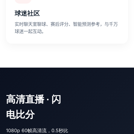
球迷社区
实时聊天室聊球、赛后评分、智能预测参考，与千万
球迷一起互动。
高清直播 · 闪
电比分
1080p 60帧高清流，0.5秒比