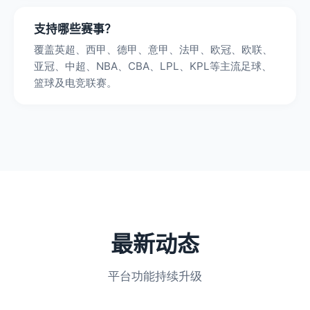
支持哪些赛事？
覆盖英超、西甲、德甲、意甲、法甲、欧冠、欧联、
亚冠、中超、NBA、CBA、LPL、KPL等主流足球、
篮球及电竞联赛。
最新动态
平台功能持续升级