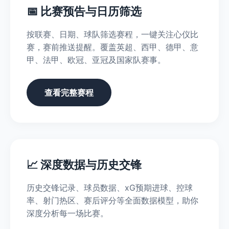
📅 比赛预告与日历筛选
按联赛、日期、球队筛选赛程，一键关注心仪比
赛，赛前推送提醒。覆盖英超、西甲、德甲、意
甲、法甲、欧冠、亚冠及国家队赛事。
查看完整赛程
📈 深度数据与历史交锋
历史交锋记录、球员数据、xG预期进球、控球
率、射门热区、赛后评分等全面数据模型，助你
深度分析每一场比赛。