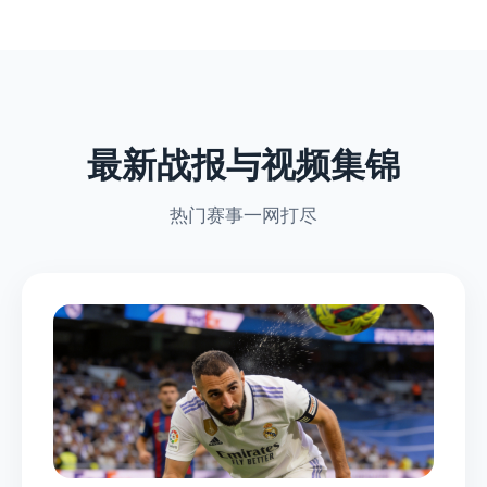
最新战报与视频集锦
热门赛事一网打尽