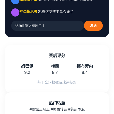
拜仁慕尼黑
凯恩这赛季要拿金靴了
发送
赛后评分
姆巴佩
梅西
德布劳内
9.2
8.7
8.4
基于全场数据及球迷投票
热门话题
#曼城三冠王 #梅西转会 #英超争冠