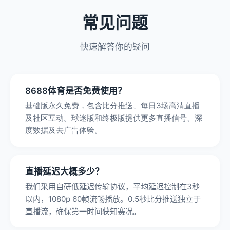
常见问题
快速解答你的疑问
8688体育是否免费使用？
基础版永久免费，包含比分推送、每日3场高清直播
及社区互动。球迷版和终极版提供更多直播信号、深
度数据及去广告体验。
直播延迟大概多少？
我们采用自研低延迟传输协议，平均延迟控制在3秒
以内，1080p 60帧流畅播放。0.5秒比分推送独立于
直播流，确保第一时间获知赛况。