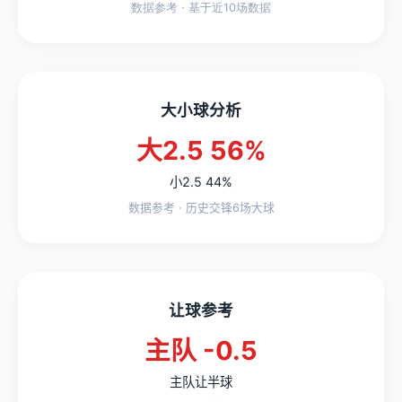
数据参考 · 基于近10场数据
大小球分析
大2.5 56%
小2.5 44%
数据参考 · 历史交锋6场大球
让球参考
主队 -0.5
主队让半球