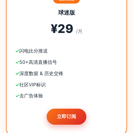
球迷版
¥29
/月
闪电比分推送
50+高清直播信号
深度数据 & 历史交锋
社区VIP标识
去广告体验
立即订阅