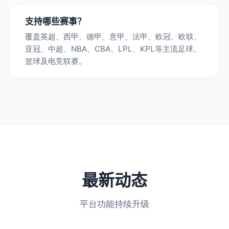
支持哪些赛事？
覆盖英超、西甲、德甲、意甲、法甲、欧冠、欧联、
亚冠、中超、NBA、CBA、LPL、KPL等主流足球、
篮球及电竞联赛。
最新动态
平台功能持续升级