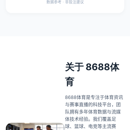
数据参考 · 非投注建议
关于 8688体
育
8688体育是专注于体育资讯
与赛事直播的科技平台，团
队拥有多年体育数据与流媒
体技术经验。我们覆盖足
球、篮球、电竞等主流赛