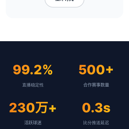
99.2%
500+
直播稳定性
合作赛事数量
230万+
0.3s
活跃球迷
比分推送延迟