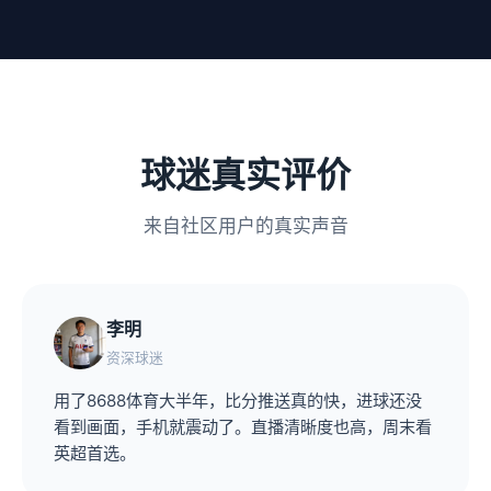
球迷真实评价
来自社区用户的真实声音
李明
资深球迷
用了8688体育大半年，比分推送真的快，进球还没
看到画面，手机就震动了。直播清晰度也高，周末看
英超首选。