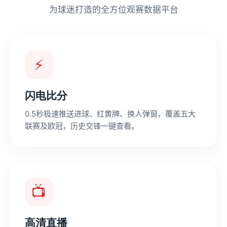
为球迷打造的全方位观赛数据平台
⚡
闪电比分
0.5秒极速推送进球、红黄牌、换人弹窗，覆盖五大
联赛及欧冠，历史交锋一键查看。
📺
高清直播