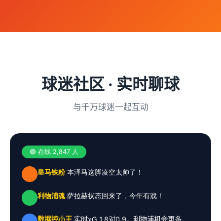
球迷社区 · 实时聊球
与千万球迷一起互动
🟢 在线 2,847 人
皇马铁粉
本泽马这脚凌空太帅了！
利物浦魂
萨拉赫状态回来了，今年有戏！
数据控小王
实时xG 1.8对0.9，利物浦机会更多