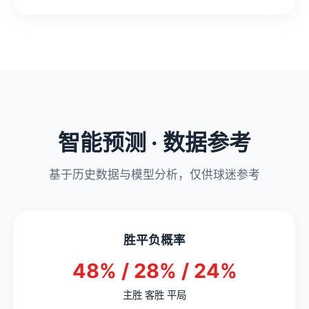
智能预测 · 数据参考
基于历史数据与模型分析，仅供球迷参考
胜平负概率
48% / 28% / 24%
主胜 客胜 平局