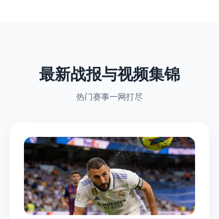
最新战报与视频集锦
热门赛事一网打尽