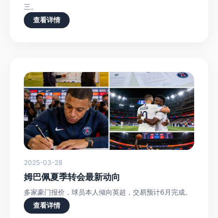
三。
查看详情
2025-03-28
姆巴佩夏季转会最新动向
多家豪门报价，球员本人倾向英超，交易预计6月完成。
查看详情