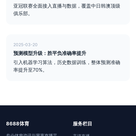
亚冠联赛全面接入直播与数据，覆盖中日韩澳顶级
俱乐部。
2025-03-20
预测模型升级：胜平负准确率提升
引入机器学习算法，历史数据训练，整体预测准确
率提升至70%。
8688体育
服务栏目
专业体育资讯与赛事直播平
高清直播