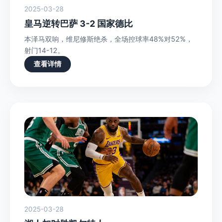
2025-03-28
皇马逆转巴萨 3-2 国家德比
本泽马双响，维尼修斯绝杀，全场控球率48%对52%，
射门14-12。
查看详情
2025-03-28