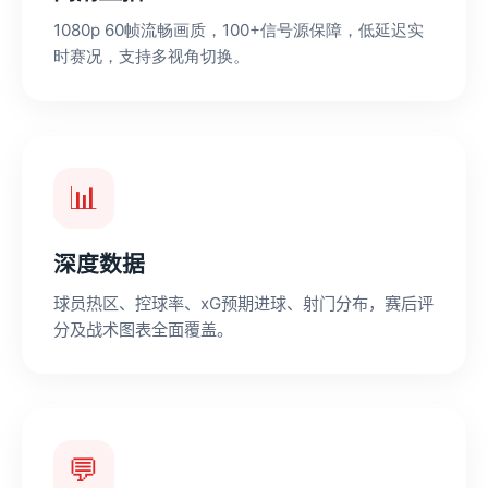
1080p 60帧流畅画质，100+信号源保障，低延迟实
时赛况，支持多视角切换。
📊
深度数据
球员热区、控球率、xG预期进球、射门分布，赛后评
分及战术图表全面覆盖。
💬