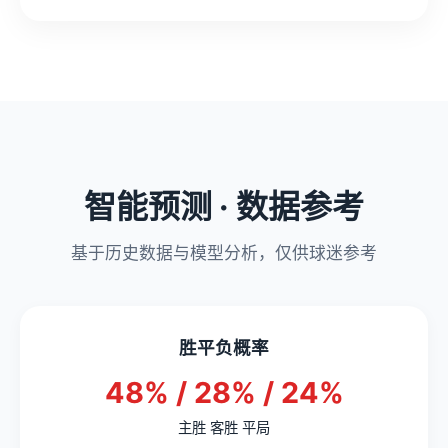
智能预测 · 数据参考
基于历史数据与模型分析，仅供球迷参考
胜平负概率
48% / 28% / 24%
主胜 客胜 平局