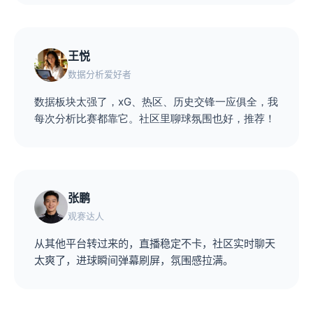
王悦
数据分析爱好者
数据板块太强了，xG、热区、历史交锋一应俱全，我
每次分析比赛都靠它。社区里聊球氛围也好，推荐！
张鹏
观赛达人
从其他平台转过来的，直播稳定不卡，社区实时聊天
太爽了，进球瞬间弹幕刷屏，氛围感拉满。