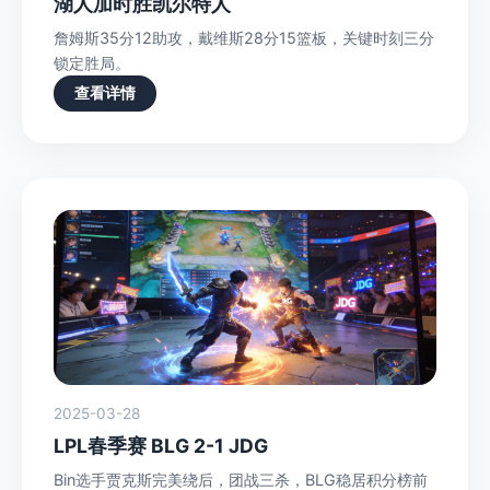
湖人加时胜凯尔特人
詹姆斯35分12助攻，戴维斯28分15篮板，关键时刻三分
锁定胜局。
查看详情
2025-03-28
LPL春季赛 BLG 2-1 JDG
Bin选手贾克斯完美绕后，团战三杀，BLG稳居积分榜前