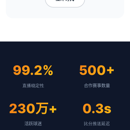
99.2%
500+
直播稳定性
合作赛事数量
230万+
0.3s
活跃球迷
比分推送延迟