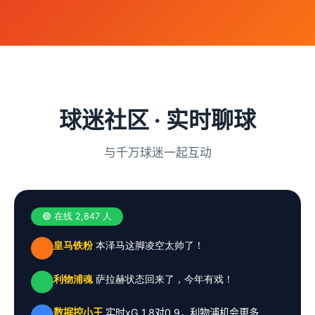
球迷社区 · 实时聊球
与千万球迷一起互动
🟢 在线 2,847 人
皇马铁粉
本泽马这脚凌空太帅了！
利物浦魂
萨拉赫状态回来了，今年有戏！
数据控小王
实时xG 1.8对0.9，利物浦机会更多