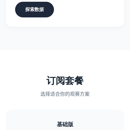
探索数据
订阅套餐
选择适合你的观赛方案
基础版