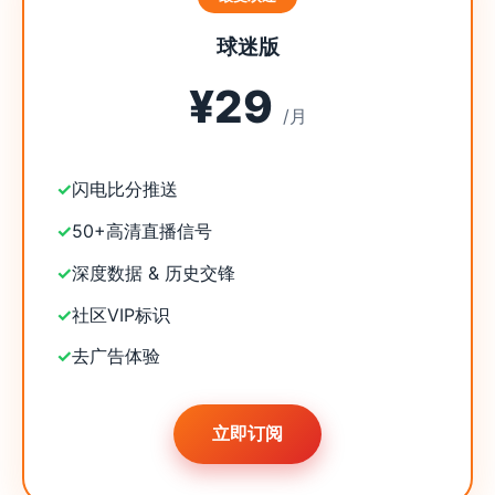
球迷版
¥29
/月
闪电比分推送
50+高清直播信号
深度数据 & 历史交锋
社区VIP标识
去广告体验
立即订阅