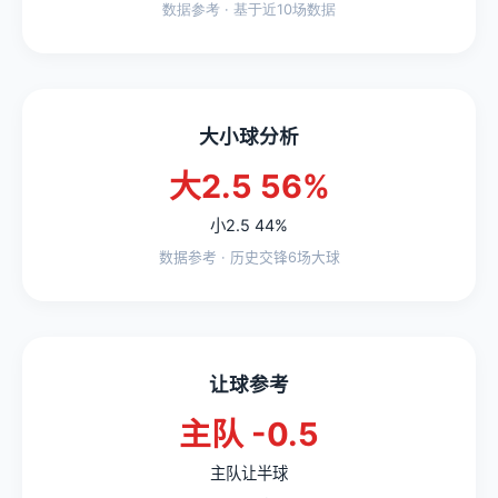
数据参考 · 基于近10场数据
大小球分析
大2.5 56%
小2.5 44%
数据参考 · 历史交锋6场大球
让球参考
主队 -0.5
主队让半球