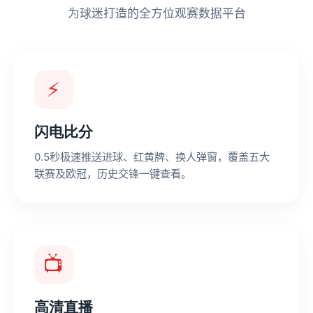
为球迷打造的全方位观赛数据平台
⚡
闪电比分
0.5秒极速推送进球、红黄牌、换人弹窗，覆盖五大
联赛及欧冠，历史交锋一键查看。
📺
高清直播