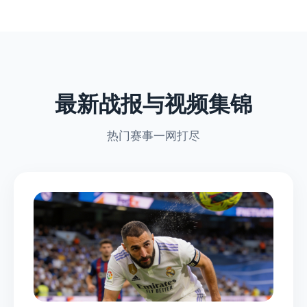
最新战报与视频集锦
热门赛事一网打尽