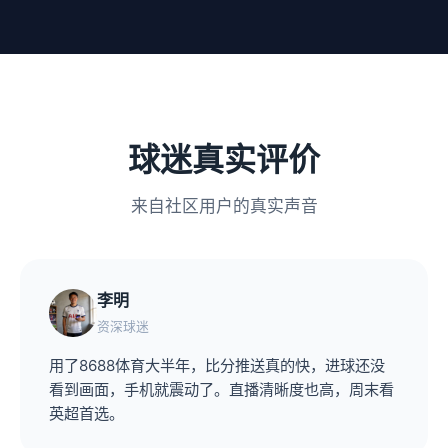
球迷真实评价
来自社区用户的真实声音
李明
资深球迷
用了8688体育大半年，比分推送真的快，进球还没
看到画面，手机就震动了。直播清晰度也高，周末看
英超首选。