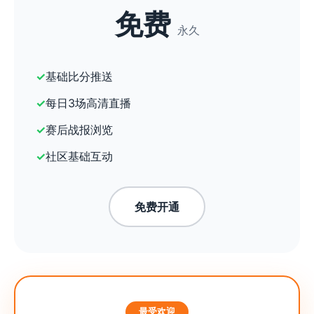
免费
永久
基础比分推送
每日3场高清直播
赛后战报浏览
社区基础互动
免费开通
最受欢迎