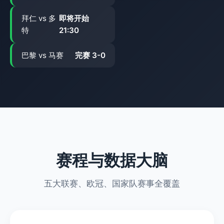
拜仁 vs 多
即将开始
特
21:30
巴黎 vs 马赛
完赛 3-0
赛程与数据大脑
五大联赛、欧冠、国家队赛事全覆盖