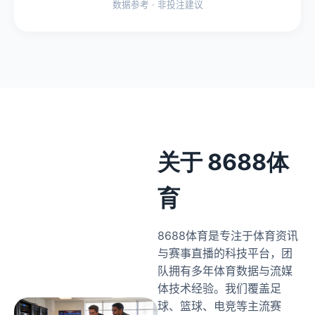
数据参考 · 非投注建议
关于 8688体
育
8688体育是专注于体育资讯
与赛事直播的科技平台，团
队拥有多年体育数据与流媒
体技术经验。我们覆盖足
球、篮球、电竞等主流赛