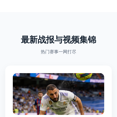
最新战报与视频集锦
热门赛事一网打尽