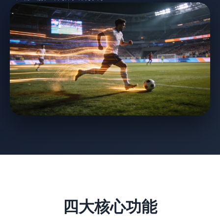
四大核心功能