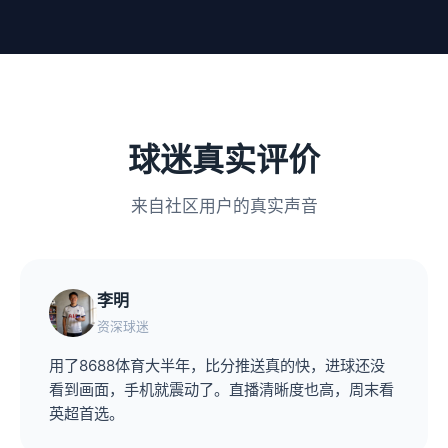
球迷真实评价
来自社区用户的真实声音
李明
资深球迷
用了8688体育大半年，比分推送真的快，进球还没
看到画面，手机就震动了。直播清晰度也高，周末看
英超首选。