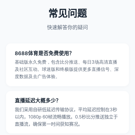
常见问题
快速解答你的疑问
8688体育是否免费使用？
基础版永久免费，包含比分推送、每日3场高清直播
及社区互动。球迷版和终极版提供更多直播信号、深
度数据及去广告体验。
直播延迟大概多少？
我们采用自研低延迟传输协议，平均延迟控制在3秒
以内，1080p 60帧流畅播放。0.5秒比分推送独立于
直播流，确保第一时间获知赛况。