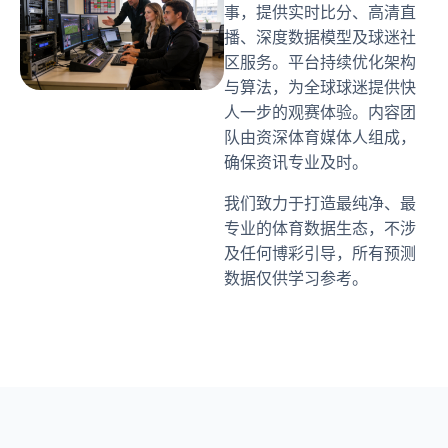
事，提供实时比分、高清直
播、深度数据模型及球迷社
区服务。平台持续优化架构
与算法，为全球球迷提供快
人一步的观赛体验。内容团
队由资深体育媒体人组成，
确保资讯专业及时。
我们致力于打造最纯净、最
专业的体育数据生态，不涉
及任何博彩引导，所有预测
数据仅供学习参考。