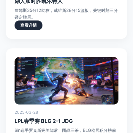
湖人加时胜凯尔特人
詹姆斯35分12助攻，戴维斯28分15篮板，关键时刻三分
锁定胜局。
查看详情
2025-03-28
LPL春季赛 BLG 2-1 JDG
Bin选手贾克斯完美绕后，团战三杀，BLG稳居积分榜前