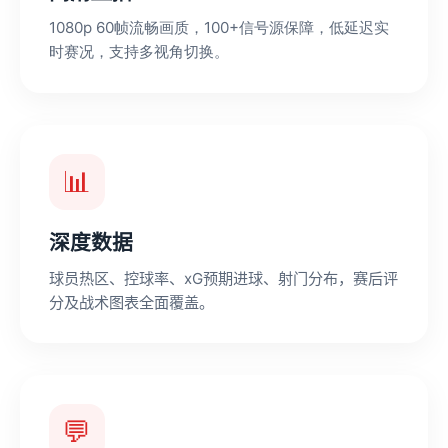
1080p 60帧流畅画质，100+信号源保障，低延迟实
时赛况，支持多视角切换。
📊
深度数据
球员热区、控球率、xG预期进球、射门分布，赛后评
分及战术图表全面覆盖。
💬