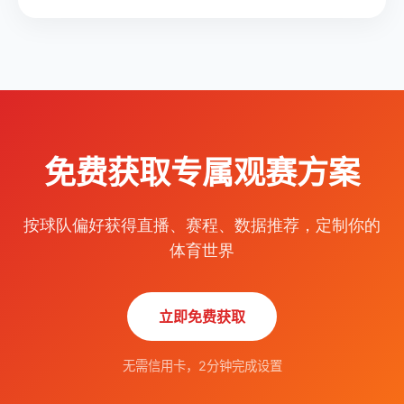
免费获取专属观赛方案
按球队偏好获得直播、赛程、数据推荐，定制你的
体育世界
立即免费获取
无需信用卡，2分钟完成设置