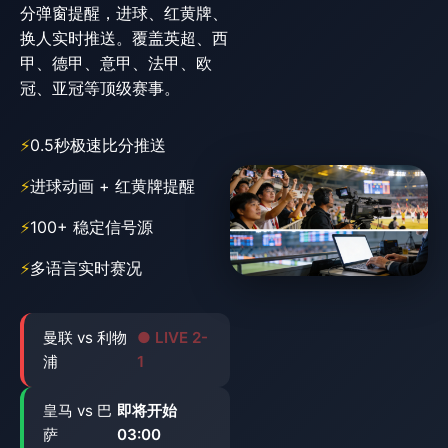
分弹窗提醒，进球、红黄牌、
换人实时推送。覆盖英超、西
甲、德甲、意甲、法甲、欧
冠、亚冠等顶级赛事。
0.5秒极速比分推送
进球动画 + 红黄牌提醒
100+ 稳定信号源
多语言实时赛况
曼联 vs 利物
● LIVE 2-
浦
1
皇马 vs 巴
即将开始
萨
03:00