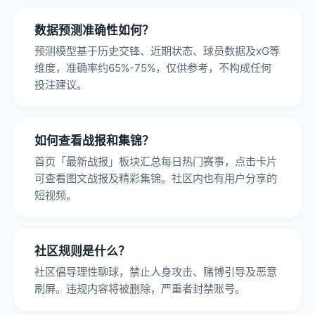
数据预测准确性如何？
预测模型基于历史交锋、近期状态、球员数据及xG等
维度，准确率约65%-75%，仅供参考，不构成任何
投注建议。
如何查看战报和集锦？
首页「最新战报」板块汇总每日热门赛事，点击卡片
可查看图文战报及精彩集锦。社区内也有用户分享的
短视频。
社区规则是什么？
社区倡导理性聊球，禁止人身攻击、赌博引导及恶意
刷屏。违规内容将被删除，严重者封禁账号。