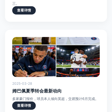
三。
查看详情
2025-03-28
姆巴佩夏季转会最新动向
多家豪门报价，球员本人倾向英超，交易预计6月完成。
查看详情