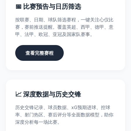
📅 比赛预告与日历筛选
按联赛、日期、球队筛选赛程，一键关注心仪比
赛，赛前推送提醒。覆盖英超、西甲、德甲、意
甲、法甲、欧冠、亚冠及国家队赛事。
查看完整赛程
📈 深度数据与历史交锋
历史交锋记录、球员数据、xG预期进球、控球
率、射门热区、赛后评分等全面数据模型，助你
深度分析每一场比赛。