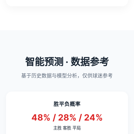
智能预测 · 数据参考
基于历史数据与模型分析，仅供球迷参考
胜平负概率
48% / 28% / 24%
主胜 客胜 平局