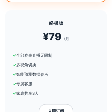
终极版
¥79
/月
全部赛事直播无限制
多视角切换
智能预测数据参考
专属客服
家庭共享3人
立即订阅