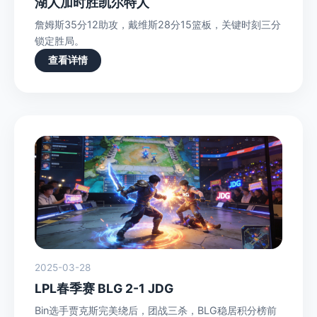
湖人加时胜凯尔特人
詹姆斯35分12助攻，戴维斯28分15篮板，关键时刻三分
锁定胜局。
查看详情
2025-03-28
LPL春季赛 BLG 2-1 JDG
Bin选手贾克斯完美绕后，团战三杀，BLG稳居积分榜前