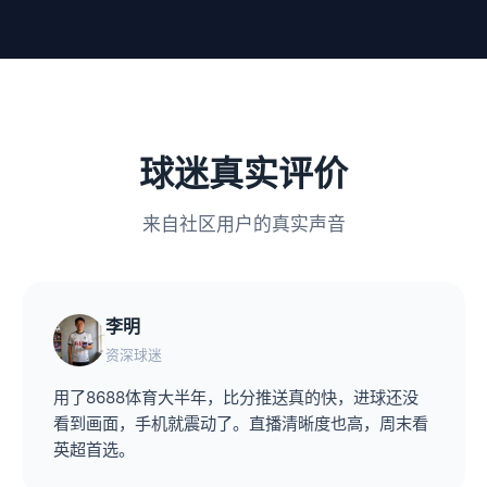
球迷真实评价
来自社区用户的真实声音
李明
资深球迷
用了8688体育大半年，比分推送真的快，进球还没
看到画面，手机就震动了。直播清晰度也高，周末看
英超首选。