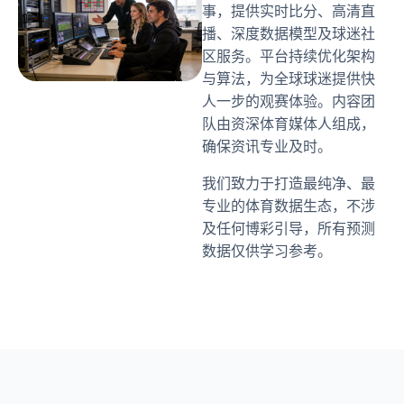
事，提供实时比分、高清直
播、深度数据模型及球迷社
区服务。平台持续优化架构
与算法，为全球球迷提供快
人一步的观赛体验。内容团
队由资深体育媒体人组成，
确保资讯专业及时。
我们致力于打造最纯净、最
专业的体育数据生态，不涉
及任何博彩引导，所有预测
数据仅供学习参考。