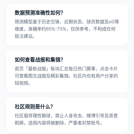
数据预测准确性如何？
预测模型基于历史交锋、近期状态、球员数据及xG等
维度，准确率约65%-75%，仅供参考，不构成任何
投注建议。
如何查看战报和集锦？
首页「最新战报」板块汇总每日热门赛事，点击卡片
可查看图文战报及精彩集锦。社区内也有用户分享的
短视频。
社区规则是什么？
社区倡导理性聊球，禁止人身攻击、赌博引导及恶意
刷屏。违规内容将被删除，严重者封禁账号。