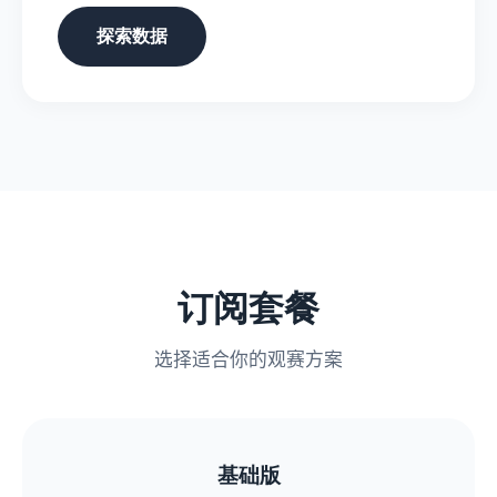
探索数据
订阅套餐
选择适合你的观赛方案
基础版