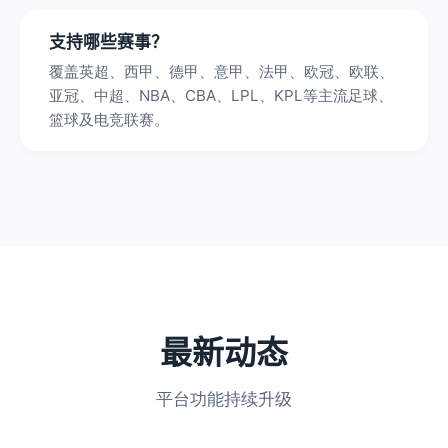
支持哪些赛事？
覆盖英超、西甲、德甲、意甲、法甲、欧冠、欧联、
亚冠、中超、NBA、CBA、LPL、KPL等主流足球、
篮球及电竞联赛。
最新动态
平台功能持续升级