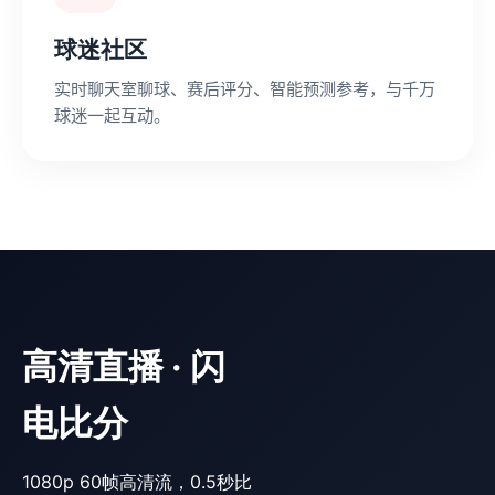
球迷社区
实时聊天室聊球、赛后评分、智能预测参考，与千万
球迷一起互动。
高清直播 · 闪
电比分
1080p 60帧高清流，0.5秒比