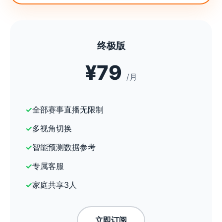
终极版
¥79
/月
全部赛事直播无限制
多视角切换
智能预测数据参考
专属客服
家庭共享3人
立即订阅