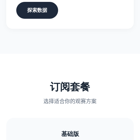
探索数据
订阅套餐
选择适合你的观赛方案
基础版