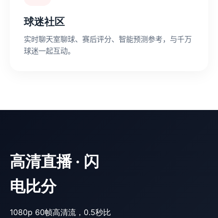
球迷社区
实时聊天室聊球、赛后评分、智能预测参考，与千万
球迷一起互动。
高清直播 · 闪
电比分
1080p 60帧高清流，0.5秒比