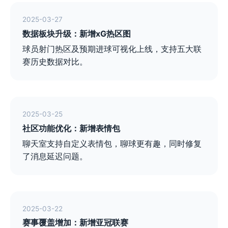
2025-03-27
数据板块升级：新增xG热区图
球员射门热区及预期进球可视化上线，支持五大联
赛历史数据对比。
2025-03-25
社区功能优化：新增表情包
聊天室支持自定义表情包，聊球更有趣，同时修复
了消息延迟问题。
2025-03-22
赛事覆盖增加：新增亚冠联赛