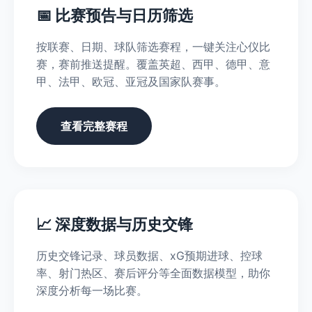
📅 比赛预告与日历筛选
按联赛、日期、球队筛选赛程，一键关注心仪比
赛，赛前推送提醒。覆盖英超、西甲、德甲、意
甲、法甲、欧冠、亚冠及国家队赛事。
查看完整赛程
📈 深度数据与历史交锋
历史交锋记录、球员数据、xG预期进球、控球
率、射门热区、赛后评分等全面数据模型，助你
深度分析每一场比赛。