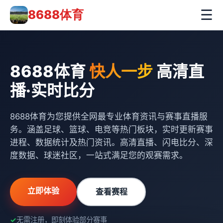
☰
8688体育
8688体育
快人一步
高清直
播·实时比分
8688体育为您提供全网最专业体育资讯与赛事直播服
务。涵盖足球、篮球、电竞等热门板块，实时更新赛事
进程、数据统计及热门资讯。高清直播、闪电比分、深
度数据、球迷社区，一站式满足您的观赛需求。
立即体验
查看赛程
无需注册，即刻体验部分赛事