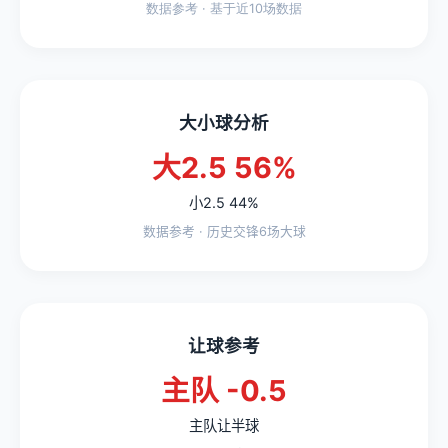
数据参考 · 基于近10场数据
大小球分析
大2.5 56%
小2.5 44%
数据参考 · 历史交锋6场大球
让球参考
主队 -0.5
主队让半球