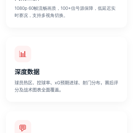
1080p 60帧流畅画质，100+信号源保障，低延迟实
时赛况，支持多视角切换。
📊
深度数据
球员热区、控球率、xG预期进球、射门分布，赛后评
分及战术图表全面覆盖。
💬