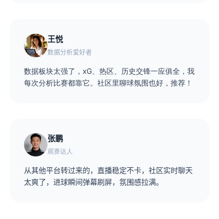
王悦
数据分析爱好者
数据板块太强了，xG、热区、历史交锋一应俱全，我
每次分析比赛都靠它。社区里聊球氛围也好，推荐！
张鹏
观赛达人
从其他平台转过来的，直播稳定不卡，社区实时聊天
太爽了，进球瞬间弹幕刷屏，氛围感拉满。