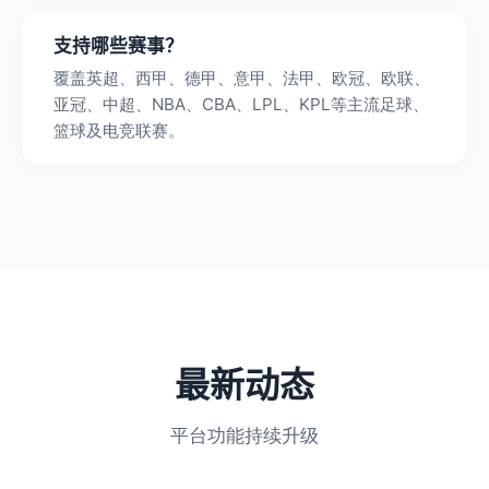
支持哪些赛事？
覆盖英超、西甲、德甲、意甲、法甲、欧冠、欧联、
亚冠、中超、NBA、CBA、LPL、KPL等主流足球、
篮球及电竞联赛。
最新动态
平台功能持续升级