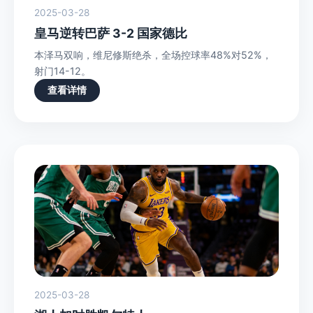
2025-03-28
皇马逆转巴萨 3-2 国家德比
本泽马双响，维尼修斯绝杀，全场控球率48%对52%，
射门14-12。
查看详情
2025-03-28