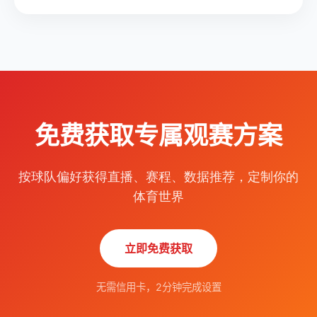
免费获取专属观赛方案
按球队偏好获得直播、赛程、数据推荐，定制你的
体育世界
立即免费获取
无需信用卡，2分钟完成设置