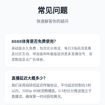
常见问题
快速解答你的疑问
8688体育是否免费使用？
基础版永久免费，包含比分推送、每日3场高清直播
及社区互动。球迷版和终极版提供更多直播信号、深
度数据及去广告体验。
直播延迟大概多少？
我们采用自研低延迟传输协议，平均延迟控制在3秒
以内，1080p 60帧流畅播放。0.5秒比分推送独立于
直播流，确保第一时间获知赛况。