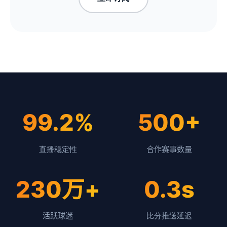
99.2%
500+
直播稳定性
合作赛事数量
230万+
0.3s
活跃球迷
比分推送延迟