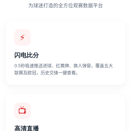
为球迷打造的全方位观赛数据平台
⚡
闪电比分
0.5秒极速推送进球、红黄牌、换人弹窗，覆盖五大
联赛及欧冠，历史交锋一键查看。
📺
高清直播