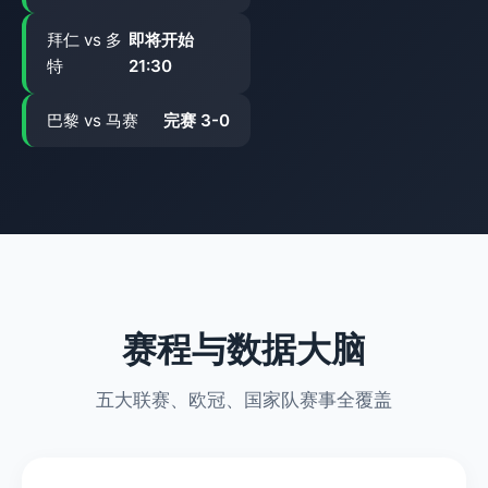
拜仁 vs 多
即将开始
特
21:30
巴黎 vs 马赛
完赛 3-0
赛程与数据大脑
五大联赛、欧冠、国家队赛事全覆盖