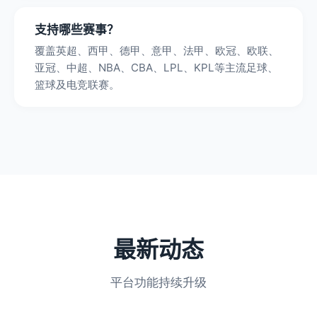
支持哪些赛事？
覆盖英超、西甲、德甲、意甲、法甲、欧冠、欧联、
亚冠、中超、NBA、CBA、LPL、KPL等主流足球、
篮球及电竞联赛。
最新动态
平台功能持续升级