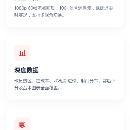
1080p 60帧流畅画质，100+信号源保障，低延迟实
时赛况，支持多视角切换。
📊
深度数据
球员热区、控球率、xG预期进球、射门分布，赛后评
分及战术图表全面覆盖。
💬