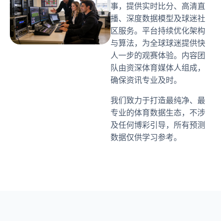
事，提供实时比分、高清直
播、深度数据模型及球迷社
区服务。平台持续优化架构
与算法，为全球球迷提供快
人一步的观赛体验。内容团
队由资深体育媒体人组成，
确保资讯专业及时。
我们致力于打造最纯净、最
专业的体育数据生态，不涉
及任何博彩引导，所有预测
数据仅供学习参考。