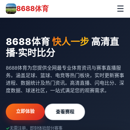
☰
8688体育
8688体育
快人一步
高清直
播·实时比分
8688体育为您提供全网最专业体育资讯与赛事直播服
务。涵盖足球、篮球、电竞等热门板块，实时更新赛事
进程、数据统计及热门资讯。高清直播、闪电比分、深
度数据、球迷社区，一站式满足您的观赛需求。
立即体验
查看赛程
无需注册，即刻体验部分赛事