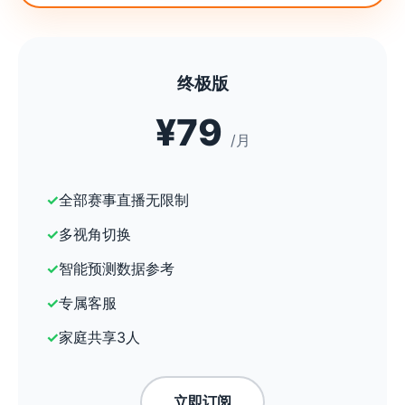
终极版
¥79
/月
全部赛事直播无限制
多视角切换
智能预测数据参考
专属客服
家庭共享3人
立即订阅