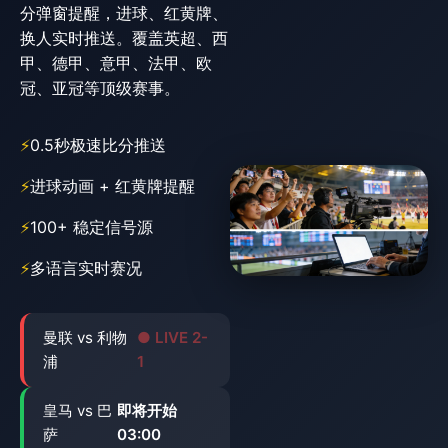
分弹窗提醒，进球、红黄牌、
换人实时推送。覆盖英超、西
甲、德甲、意甲、法甲、欧
冠、亚冠等顶级赛事。
0.5秒极速比分推送
进球动画 + 红黄牌提醒
100+ 稳定信号源
多语言实时赛况
曼联 vs 利物
● LIVE 2-
浦
1
皇马 vs 巴
即将开始
萨
03:00