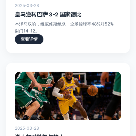
2025-03-28
皇马逆转巴萨 3-2 国家德比
本泽马双响，维尼修斯绝杀，全场控球率48%对52%，
射门14-12。
查看详情
2025-03-28