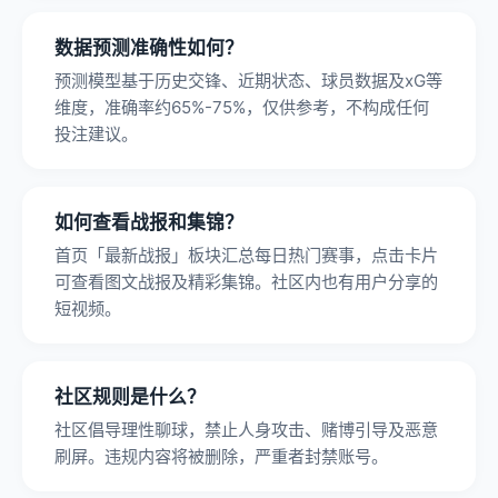
数据预测准确性如何？
预测模型基于历史交锋、近期状态、球员数据及xG等
维度，准确率约65%-75%，仅供参考，不构成任何
投注建议。
如何查看战报和集锦？
首页「最新战报」板块汇总每日热门赛事，点击卡片
可查看图文战报及精彩集锦。社区内也有用户分享的
短视频。
社区规则是什么？
社区倡导理性聊球，禁止人身攻击、赌博引导及恶意
刷屏。违规内容将被删除，严重者封禁账号。