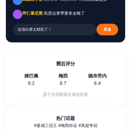
拜仁慕尼黑
凯恩这赛季要拿金靴了
发送
赛后评分
姆巴佩
梅西
德布劳内
9.2
8.7
8.4
基于全场数据及球迷投票
热门话题
#曼城三冠王 #梅西转会 #英超争冠