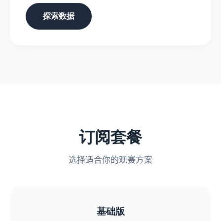
探索数据
订阅套餐
选择适合你的观赛方案
基础版