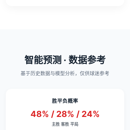
智能预测 · 数据参考
基于历史数据与模型分析，仅供球迷参考
胜平负概率
48% / 28% / 24%
主胜 客胜 平局