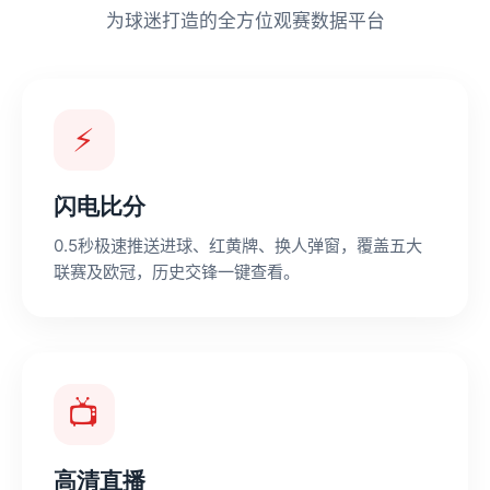
为球迷打造的全方位观赛数据平台
⚡
闪电比分
0.5秒极速推送进球、红黄牌、换人弹窗，覆盖五大
联赛及欧冠，历史交锋一键查看。
📺
高清直播