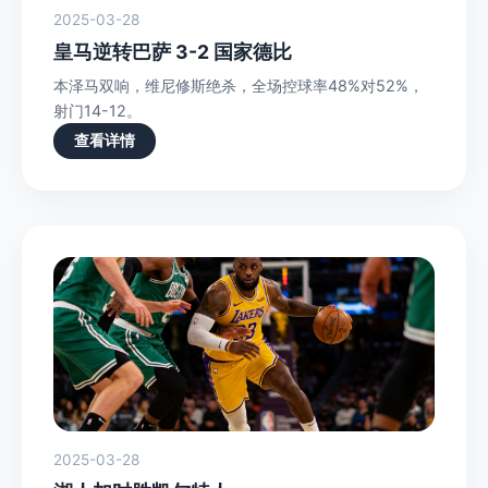
2025-03-28
皇马逆转巴萨 3-2 国家德比
本泽马双响，维尼修斯绝杀，全场控球率48%对52%，
射门14-12。
查看详情
2025-03-28