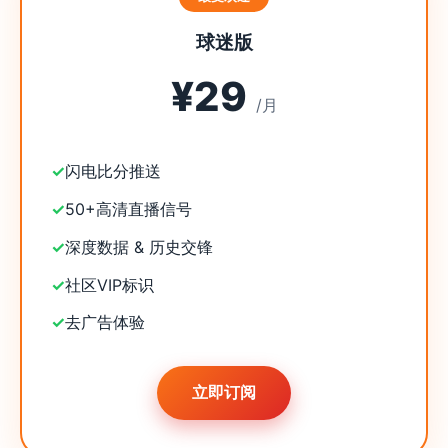
球迷版
¥29
/月
闪电比分推送
50+高清直播信号
深度数据 & 历史交锋
社区VIP标识
去广告体验
立即订阅