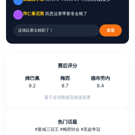
拜仁慕尼黑
凯恩这赛季要拿金靴了
发送
赛后评分
姆巴佩
梅西
德布劳内
9.2
8.7
8.4
基于全场数据及球迷投票
热门话题
#曼城三冠王 #梅西转会 #英超争冠