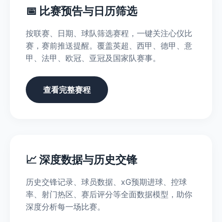
📅 比赛预告与日历筛选
按联赛、日期、球队筛选赛程，一键关注心仪比
赛，赛前推送提醒。覆盖英超、西甲、德甲、意
甲、法甲、欧冠、亚冠及国家队赛事。
查看完整赛程
📈 深度数据与历史交锋
历史交锋记录、球员数据、xG预期进球、控球
率、射门热区、赛后评分等全面数据模型，助你
深度分析每一场比赛。