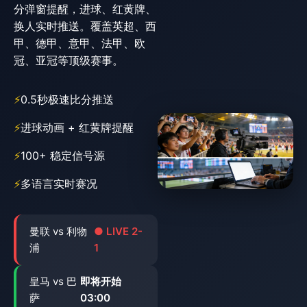
分弹窗提醒，进球、红黄牌、
换人实时推送。覆盖英超、西
甲、德甲、意甲、法甲、欧
冠、亚冠等顶级赛事。
0.5秒极速比分推送
进球动画 + 红黄牌提醒
100+ 稳定信号源
多语言实时赛况
曼联 vs 利物
● LIVE 2-
浦
1
皇马 vs 巴
即将开始
萨
03:00