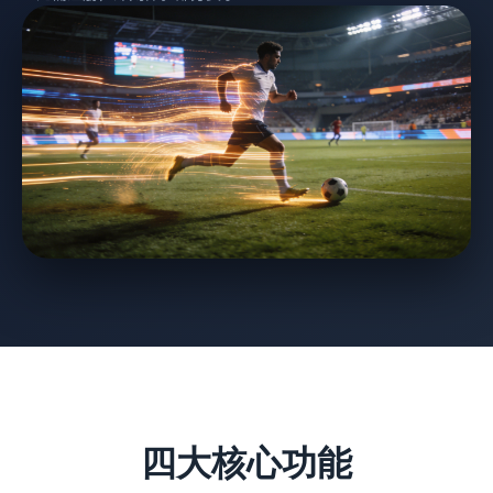
四大核心功能