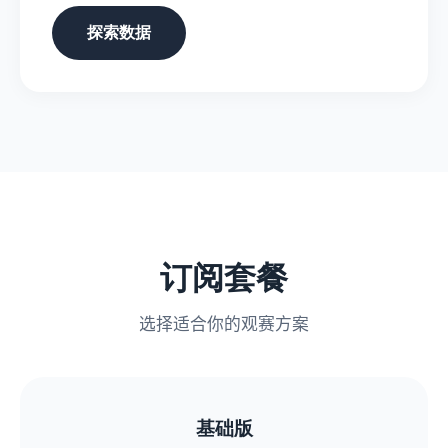
探索数据
订阅套餐
选择适合你的观赛方案
基础版