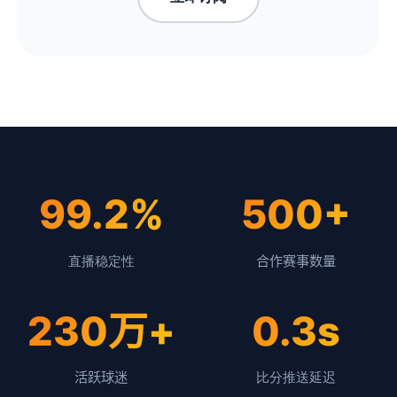
99.2%
500+
直播稳定性
合作赛事数量
230万+
0.3s
活跃球迷
比分推送延迟