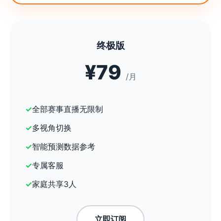
终极版
¥79
/月
全部赛事直播无限制
多视角切换
智能预测数据参考
专属客服
家庭共享3人
立即订阅