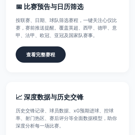
📅 比赛预告与日历筛选
按联赛、日期、球队筛选赛程，一键关注心仪比
赛，赛前推送提醒。覆盖英超、西甲、德甲、意
甲、法甲、欧冠、亚冠及国家队赛事。
查看完整赛程
📈 深度数据与历史交锋
历史交锋记录、球员数据、xG预期进球、控球
率、射门热区、赛后评分等全面数据模型，助你
深度分析每一场比赛。