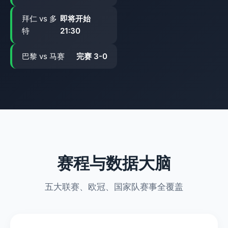
拜仁 vs 多
即将开始
特
21:30
巴黎 vs 马赛
完赛 3-0
赛程与数据大脑
五大联赛、欧冠、国家队赛事全覆盖