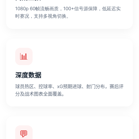
1080p 60帧流畅画质，100+信号源保障，低延迟实
时赛况，支持多视角切换。
📊
深度数据
球员热区、控球率、xG预期进球、射门分布，赛后评
分及战术图表全面覆盖。
💬