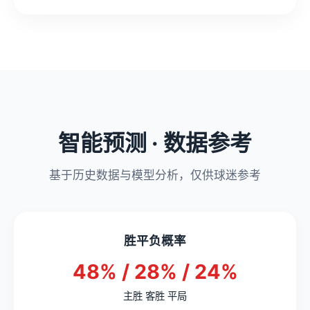
智能预测 · 数据参考
基于历史数据与模型分析，仅供球迷参考
胜平负概率
48% / 28% / 24%
主胜 客胜 平局