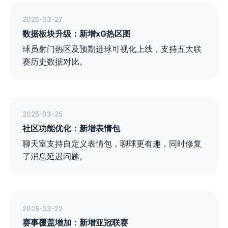
2025-03-27
数据板块升级：新增xG热区图
球员射门热区及预期进球可视化上线，支持五大联
赛历史数据对比。
2025-03-25
社区功能优化：新增表情包
聊天室支持自定义表情包，聊球更有趣，同时修复
了消息延迟问题。
2025-03-22
赛事覆盖增加：新增亚冠联赛