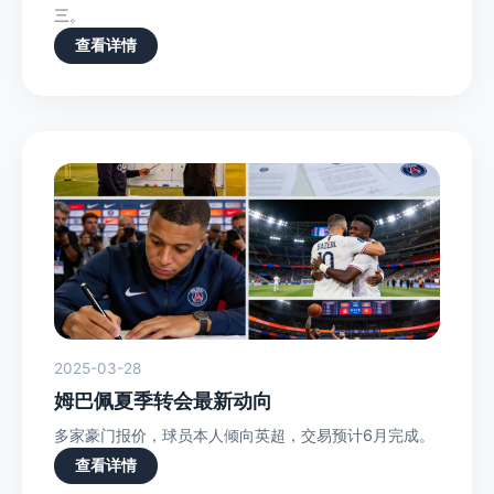
三。
查看详情
2025-03-28
姆巴佩夏季转会最新动向
多家豪门报价，球员本人倾向英超，交易预计6月完成。
查看详情