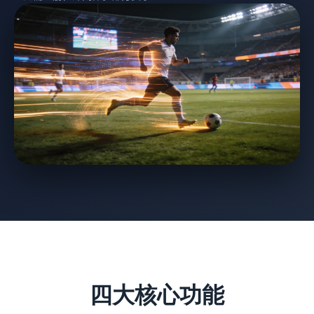
四大核心功能