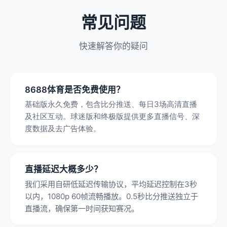
常见问题
快速解答你的疑问
8688体育是否免费使用？
基础版永久免费，包含比分推送、每日3场高清直播
及社区互动。球迷版和终极版提供更多直播信号、深
度数据及去广告体验。
直播延迟大概多少？
我们采用自研低延迟传输协议，平均延迟控制在3秒
以内，1080p 60帧流畅播放。0.5秒比分推送独立于
直播流，确保第一时间获知赛况。