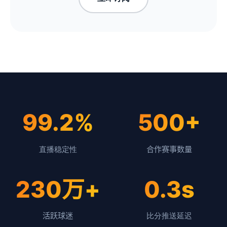
99.2%
500+
直播稳定性
合作赛事数量
230万+
0.3s
活跃球迷
比分推送延迟