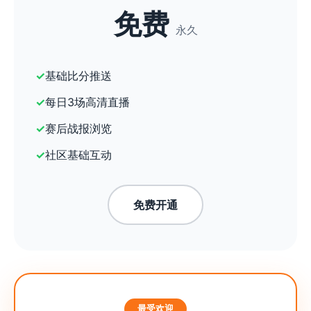
免费
永久
基础比分推送
每日3场高清直播
赛后战报浏览
社区基础互动
免费开通
最受欢迎