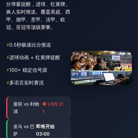
分弹窗提醒，进球、红黄牌、
换人实时推送。覆盖英超、西
甲、德甲、意甲、法甲、欧
冠、亚冠等顶级赛事。
0.5秒极速比分推送
进球动画 + 红黄牌提醒
100+ 稳定信号源
多语言实时赛况
曼联 vs 利物
● LIVE 2-
浦
1
皇马 vs 巴
即将开始
萨
03:00