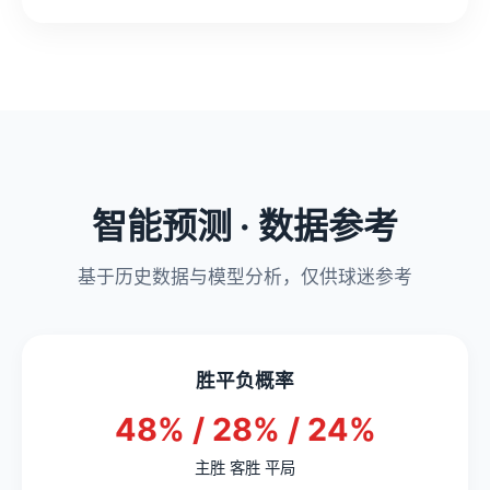
智能预测 · 数据参考
基于历史数据与模型分析，仅供球迷参考
胜平负概率
48% / 28% / 24%
主胜 客胜 平局