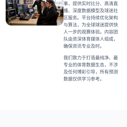
事，提供实时比分、高清直
播、深度数据模型及球迷社
区服务。平台持续优化架构
与算法，为全球球迷提供快
人一步的观赛体验。内容团
队由资深体育媒体人组成，
确保资讯专业及时。
我们致力于打造最纯净、最
专业的体育数据生态，不涉
及任何博彩引导，所有预测
数据仅供学习参考。