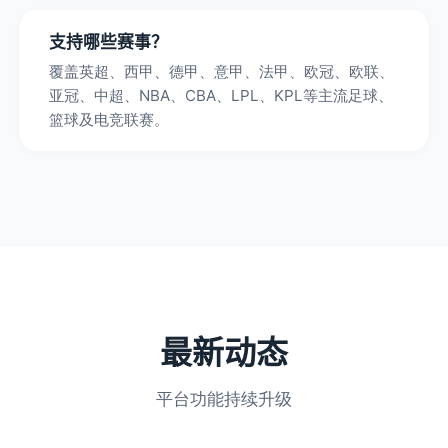
支持哪些赛事？
覆盖英超、西甲、德甲、意甲、法甲、欧冠、欧联、
亚冠、中超、NBA、CBA、LPL、KPL等主流足球、
篮球及电竞联赛。
最新动态
平台功能持续升级