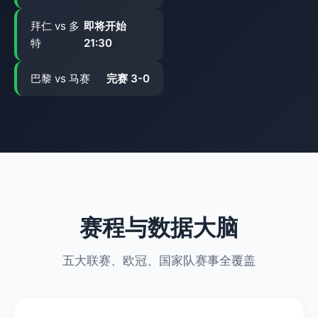
拜仁 vs 多
即将开始
特
21:30
巴黎 vs 马赛
完赛 3-0
赛程与数据大脑
五大联赛、欧冠、国家队赛事全覆盖