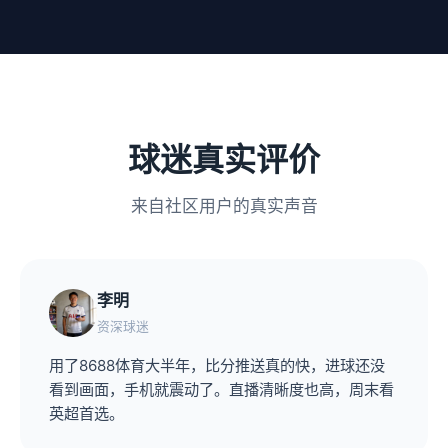
球迷真实评价
来自社区用户的真实声音
李明
资深球迷
用了8688体育大半年，比分推送真的快，进球还没
看到画面，手机就震动了。直播清晰度也高，周末看
英超首选。