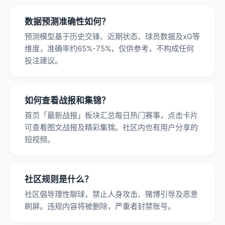
数据预测准确性如何？
预测模型基于历史交锋、近期状态、球员数据及xG等
维度，准确率约65%-75%，仅供参考，不构成任何
投注建议。
如何查看战报和集锦？
首页「最新战报」板块汇总每日热门赛事，点击卡片
可查看图文战报及精彩集锦。社区内也有用户分享的
短视频。
社区规则是什么？
社区倡导理性聊球，禁止人身攻击、赌博引导及恶意
刷屏。违规内容将被删除，严重者封禁账号。