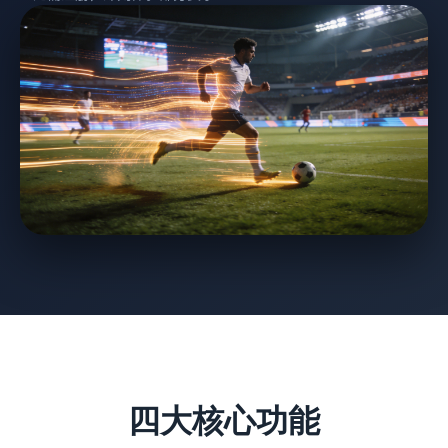
四大核心功能