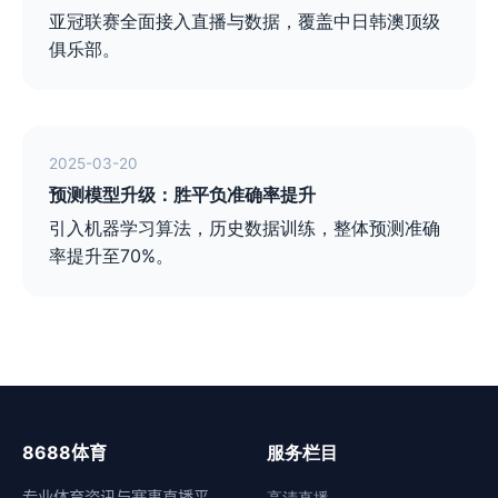
亚冠联赛全面接入直播与数据，覆盖中日韩澳顶级
俱乐部。
2025-03-20
预测模型升级：胜平负准确率提升
引入机器学习算法，历史数据训练，整体预测准确
率提升至70%。
8688体育
服务栏目
专业体育资讯与赛事直播平
高清直播