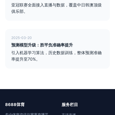
亚冠联赛全面接入直播与数据，覆盖中日韩澳顶级
俱乐部。
2025-03-20
预测模型升级：胜平负准确率提升
引入机器学习算法，历史数据训练，整体预测准确
率提升至70%。
8688体育
服务栏目
专业体育资讯与赛事直播平
高清直播