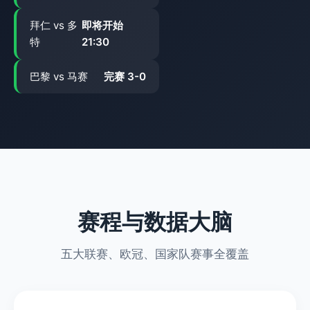
拜仁 vs 多
即将开始
特
21:30
巴黎 vs 马赛
完赛 3-0
赛程与数据大脑
五大联赛、欧冠、国家队赛事全覆盖