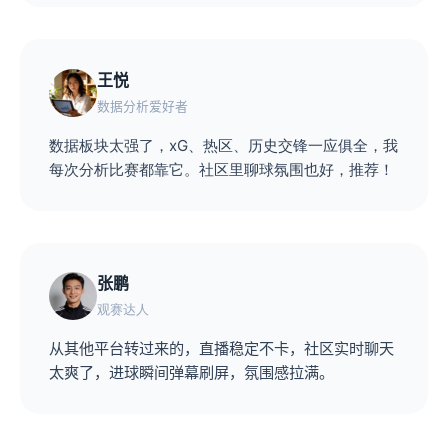
王悦
数据分析爱好者
数据板块太强了，xG、热区、历史交锋一应俱全，我
每次分析比赛都靠它。社区里聊球氛围也好，推荐！
张鹏
观赛达人
从其他平台转过来的，直播稳定不卡，社区实时聊天
太爽了，进球瞬间弹幕刷屏，氛围感拉满。