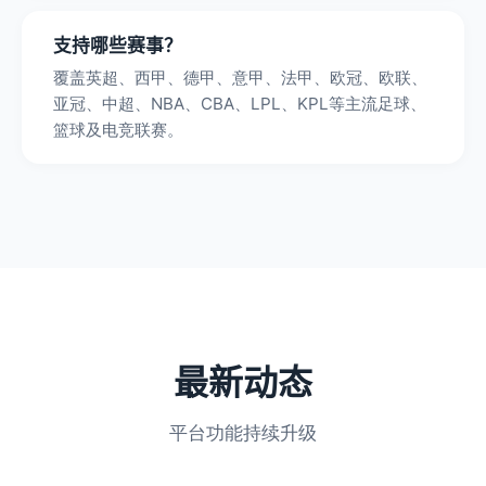
支持哪些赛事？
覆盖英超、西甲、德甲、意甲、法甲、欧冠、欧联、
亚冠、中超、NBA、CBA、LPL、KPL等主流足球、
篮球及电竞联赛。
最新动态
平台功能持续升级