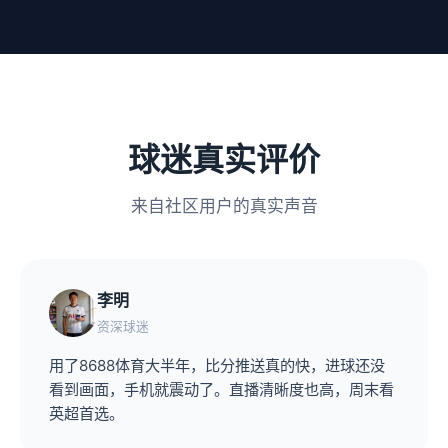
球迷真实评价
来自社区用户的真实声音
李明
资深球迷
用了8688体育大半年，比分推送真的快，进球还没
看到画面，手机就震动了。直播清晰度也高，周末看
英超首选。