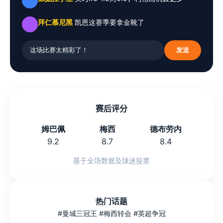
拜仁慕尼黑
凯恩这赛季要拿金靴了
发送
赛后评分
姆巴佩
梅西
德布劳内
9.2
8.7
8.4
基于全场数据及球迷投票
热门话题
#曼城三冠王 #梅西转会 #英超争冠