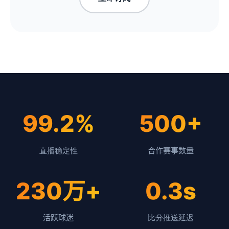
99.2%
500+
直播稳定性
合作赛事数量
230万+
0.3s
活跃球迷
比分推送延迟