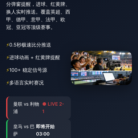
分弹窗提醒，进球、红黄牌、
换人实时推送。覆盖英超、西
甲、德甲、意甲、法甲、欧
冠、亚冠等顶级赛事。
0.5秒极速比分推送
进球动画 + 红黄牌提醒
100+ 稳定信号源
多语言实时赛况
曼联 vs 利物
● LIVE 2-
浦
1
皇马 vs 巴
即将开始
萨
03:00