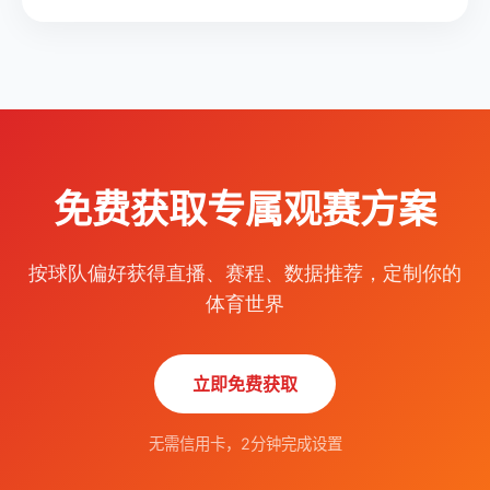
免费获取专属观赛方案
按球队偏好获得直播、赛程、数据推荐，定制你的
体育世界
立即免费获取
无需信用卡，2分钟完成设置