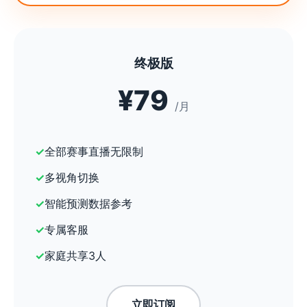
终极版
¥79
/月
全部赛事直播无限制
多视角切换
智能预测数据参考
专属客服
家庭共享3人
立即订阅