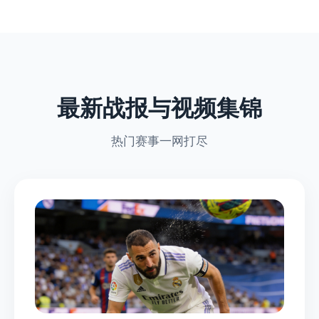
最新战报与视频集锦
热门赛事一网打尽