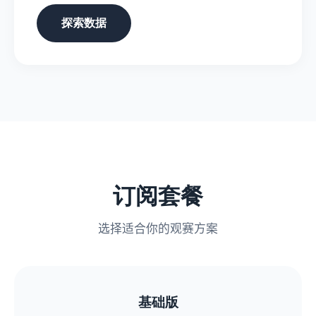
探索数据
订阅套餐
选择适合你的观赛方案
基础版