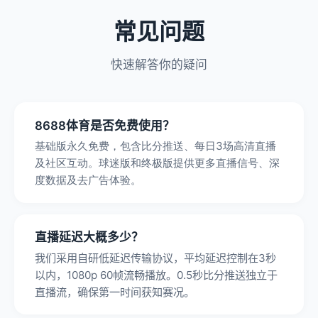
常见问题
快速解答你的疑问
8688体育是否免费使用？
基础版永久免费，包含比分推送、每日3场高清直播
及社区互动。球迷版和终极版提供更多直播信号、深
度数据及去广告体验。
直播延迟大概多少？
我们采用自研低延迟传输协议，平均延迟控制在3秒
以内，1080p 60帧流畅播放。0.5秒比分推送独立于
直播流，确保第一时间获知赛况。