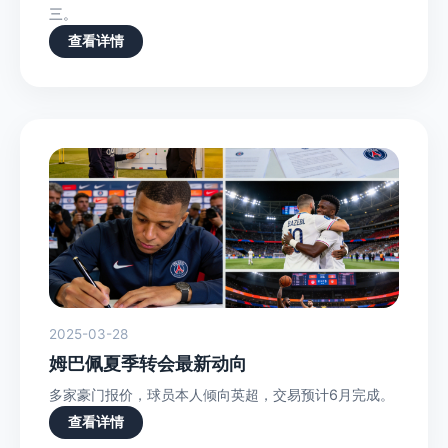
三。
查看详情
2025-03-28
姆巴佩夏季转会最新动向
多家豪门报价，球员本人倾向英超，交易预计6月完成。
查看详情