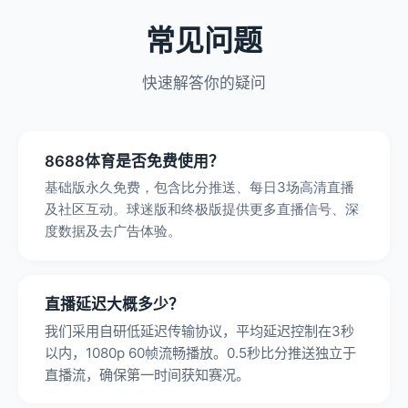
常见问题
快速解答你的疑问
8688体育是否免费使用？
基础版永久免费，包含比分推送、每日3场高清直播
及社区互动。球迷版和终极版提供更多直播信号、深
度数据及去广告体验。
直播延迟大概多少？
我们采用自研低延迟传输协议，平均延迟控制在3秒
以内，1080p 60帧流畅播放。0.5秒比分推送独立于
直播流，确保第一时间获知赛况。