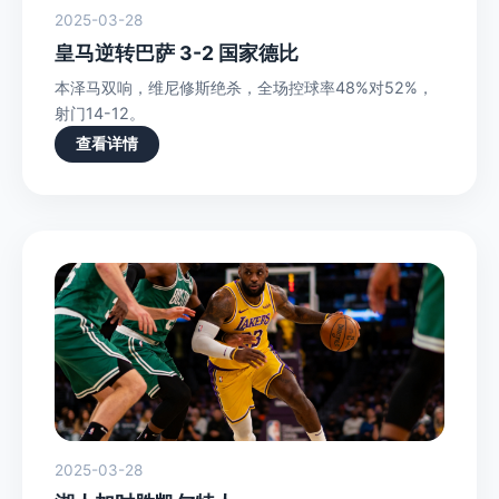
2025-03-28
皇马逆转巴萨 3-2 国家德比
本泽马双响，维尼修斯绝杀，全场控球率48%对52%，
射门14-12。
查看详情
2025-03-28