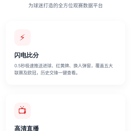
为球迷打造的全方位观赛数据平台
⚡
闪电比分
0.5秒极速推送进球、红黄牌、换人弹窗，覆盖五大
联赛及欧冠，历史交锋一键查看。
📺
高清直播