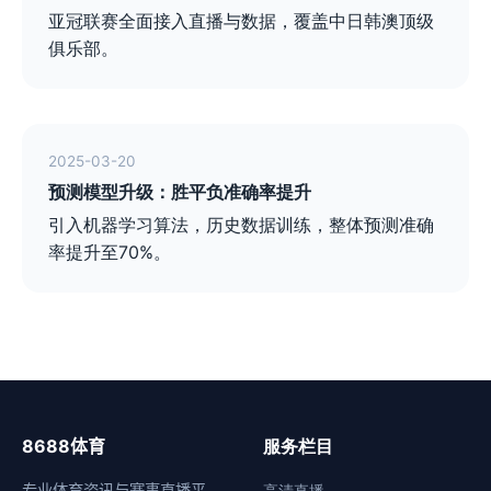
亚冠联赛全面接入直播与数据，覆盖中日韩澳顶级
俱乐部。
2025-03-20
预测模型升级：胜平负准确率提升
引入机器学习算法，历史数据训练，整体预测准确
率提升至70%。
8688体育
服务栏目
专业体育资讯与赛事直播平
高清直播