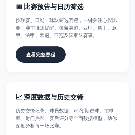
📅 比赛预告与日历筛选
按联赛、日期、球队筛选赛程，一键关注心仪比
赛，赛前推送提醒。覆盖英超、西甲、德甲、意
甲、法甲、欧冠、亚冠及国家队赛事。
查看完整赛程
📈 深度数据与历史交锋
历史交锋记录、球员数据、xG预期进球、控球
率、射门热区、赛后评分等全面数据模型，助你
深度分析每一场比赛。