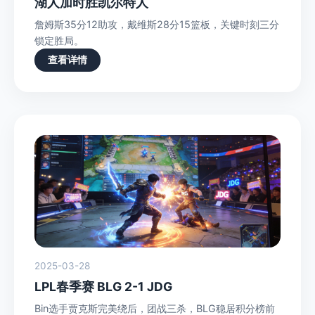
湖人加时胜凯尔特人
詹姆斯35分12助攻，戴维斯28分15篮板，关键时刻三分
锁定胜局。
查看详情
2025-03-28
LPL春季赛 BLG 2-1 JDG
Bin选手贾克斯完美绕后，团战三杀，BLG稳居积分榜前