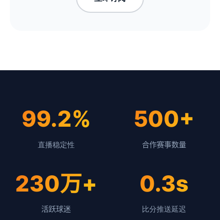
99.2%
500+
直播稳定性
合作赛事数量
230万+
0.3s
活跃球迷
比分推送延迟