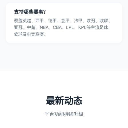
支持哪些赛事？
覆盖英超、西甲、德甲、意甲、法甲、欧冠、欧联、
亚冠、中超、NBA、CBA、LPL、KPL等主流足球、
篮球及电竞联赛。
最新动态
平台功能持续升级