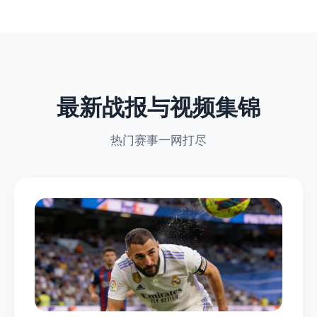
最新战报与视频集锦
热门赛事一网打尽