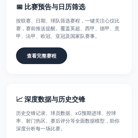
📅 比赛预告与日历筛选
按联赛、日期、球队筛选赛程，一键关注心仪比
赛，赛前推送提醒。覆盖英超、西甲、德甲、意
甲、法甲、欧冠、亚冠及国家队赛事。
查看完整赛程
📈 深度数据与历史交锋
历史交锋记录、球员数据、xG预期进球、控球
率、射门热区、赛后评分等全面数据模型，助你
深度分析每一场比赛。