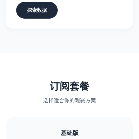
探索数据
订阅套餐
选择适合你的观赛方案
基础版