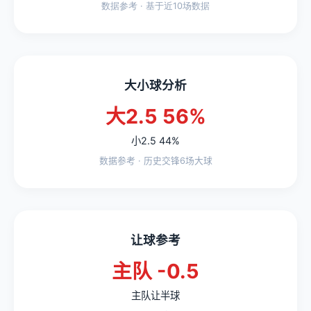
数据参考 · 基于近10场数据
大小球分析
大2.5 56%
小2.5 44%
数据参考 · 历史交锋6场大球
让球参考
主队 -0.5
主队让半球