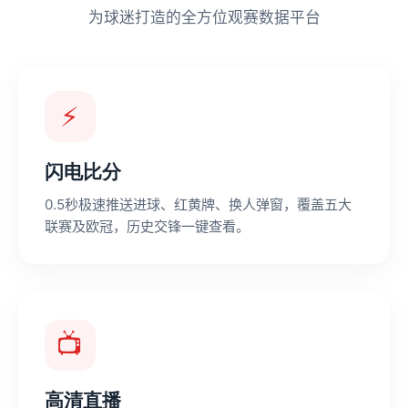
为球迷打造的全方位观赛数据平台
⚡
闪电比分
0.5秒极速推送进球、红黄牌、换人弹窗，覆盖五大
联赛及欧冠，历史交锋一键查看。
📺
高清直播