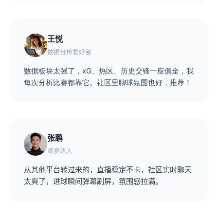
王悦
数据分析爱好者
数据板块太强了，xG、热区、历史交锋一应俱全，我
每次分析比赛都靠它。社区里聊球氛围也好，推荐！
张鹏
观赛达人
从其他平台转过来的，直播稳定不卡，社区实时聊天
太爽了，进球瞬间弹幕刷屏，氛围感拉满。