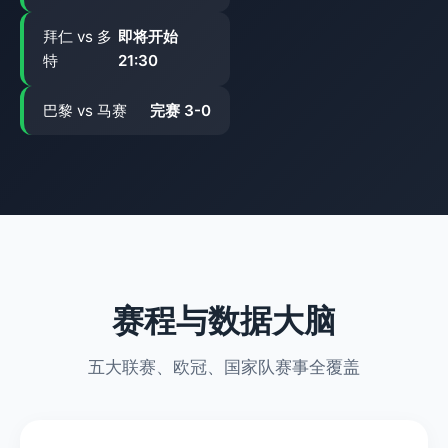
拜仁 vs 多
即将开始
特
21:30
巴黎 vs 马赛
完赛 3-0
赛程与数据大脑
五大联赛、欧冠、国家队赛事全覆盖