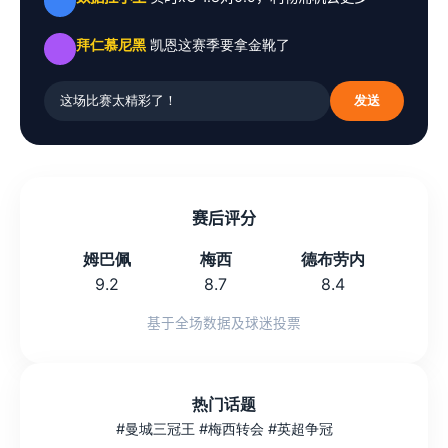
拜仁慕尼黑
凯恩这赛季要拿金靴了
发送
赛后评分
姆巴佩
梅西
德布劳内
9.2
8.7
8.4
基于全场数据及球迷投票
热门话题
#曼城三冠王 #梅西转会 #英超争冠