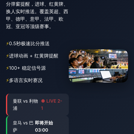
分弹窗提醒，进球、红黄牌、
换人实时推送。覆盖英超、西
甲、德甲、意甲、法甲、欧
冠、亚冠等顶级赛事。
0.5秒极速比分推送
进球动画 + 红黄牌提醒
100+ 稳定信号源
多语言实时赛况
曼联 vs 利物
● LIVE 2-
浦
1
皇马 vs 巴
即将开始
萨
03:00