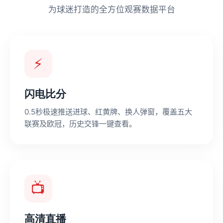
为球迷打造的全方位观赛数据平台
⚡
闪电比分
0.5秒极速推送进球、红黄牌、换人弹窗，覆盖五大
联赛及欧冠，历史交锋一键查看。
📺
高清直播