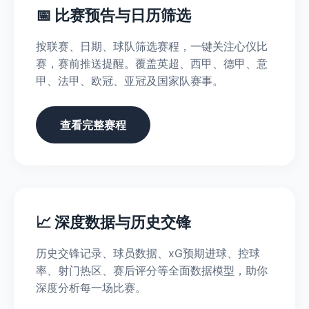
📅 比赛预告与日历筛选
按联赛、日期、球队筛选赛程，一键关注心仪比
赛，赛前推送提醒。覆盖英超、西甲、德甲、意
甲、法甲、欧冠、亚冠及国家队赛事。
查看完整赛程
📈 深度数据与历史交锋
历史交锋记录、球员数据、xG预期进球、控球
率、射门热区、赛后评分等全面数据模型，助你
深度分析每一场比赛。