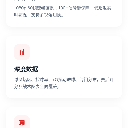
1080p 60帧流畅画质，100+信号源保障，低延迟实
时赛况，支持多视角切换。
📊
深度数据
球员热区、控球率、xG预期进球、射门分布，赛后评
分及战术图表全面覆盖。
💬