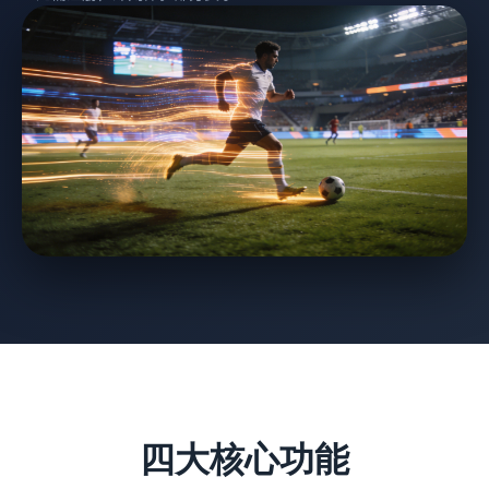
四大核心功能