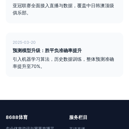
亚冠联赛全面接入直播与数据，覆盖中日韩澳顶级
俱乐部。
2025-03-20
预测模型升级：胜平负准确率提升
引入机器学习算法，历史数据训练，整体预测准确
率提升至70%。
8688体育
服务栏目
专业体育资讯与赛事直播平
高清直播