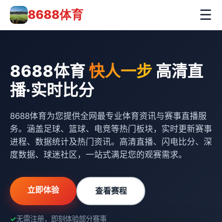
☰
8688体育
8688体育
快人一步
高清直
播·实时比分
8688体育为您提供全网最专业体育资讯与赛事直播服
务。涵盖足球、篮球、电竞等热门板块，实时更新赛事
进程、数据统计及热门资讯。高清直播、闪电比分、深
度数据、球迷社区，一站式满足您的观赛需求。
立即体验
查看赛程
无需注册，即刻体验部分赛事