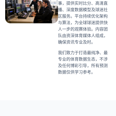
事，提供实时比分、高清直
播、深度数据模型及球迷社
区服务。平台持续优化架构
与算法，为全球球迷提供快
人一步的观赛体验。内容团
队由资深体育媒体人组成，
确保资讯专业及时。
我们致力于打造最纯净、最
专业的体育数据生态，不涉
及任何博彩引导，所有预测
数据仅供学习参考。