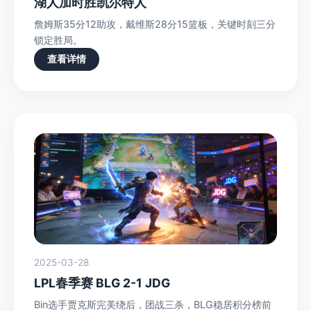
湖人加时胜凯尔特人
詹姆斯35分12助攻，戴维斯28分15篮板，关键时刻三分
锁定胜局。
查看详情
2025-03-28
LPL春季赛 BLG 2-1 JDG
Bin选手贾克斯完美绕后，团战三杀，BLG稳居积分榜前