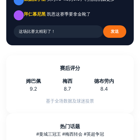
拜仁慕尼黑
凯恩这赛季要拿金靴了
发送
赛后评分
姆巴佩
梅西
德布劳内
9.2
8.7
8.4
基于全场数据及球迷投票
热门话题
#曼城三冠王 #梅西转会 #英超争冠