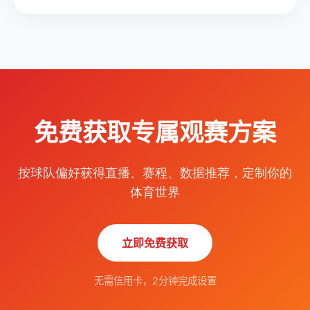
免费获取专属观赛方案
按球队偏好获得直播、赛程、数据推荐，定制你的
体育世界
立即免费获取
无需信用卡，2分钟完成设置