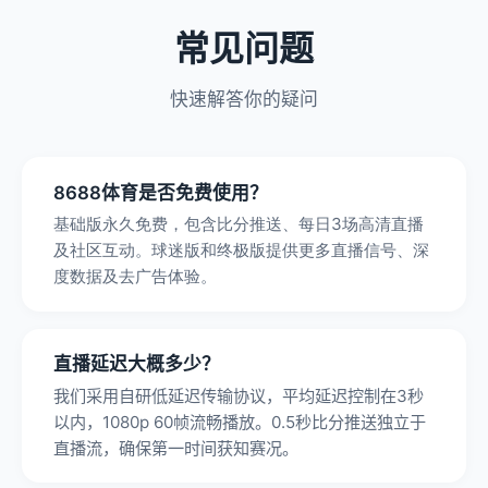
常见问题
快速解答你的疑问
8688体育是否免费使用？
基础版永久免费，包含比分推送、每日3场高清直播
及社区互动。球迷版和终极版提供更多直播信号、深
度数据及去广告体验。
直播延迟大概多少？
我们采用自研低延迟传输协议，平均延迟控制在3秒
以内，1080p 60帧流畅播放。0.5秒比分推送独立于
直播流，确保第一时间获知赛况。