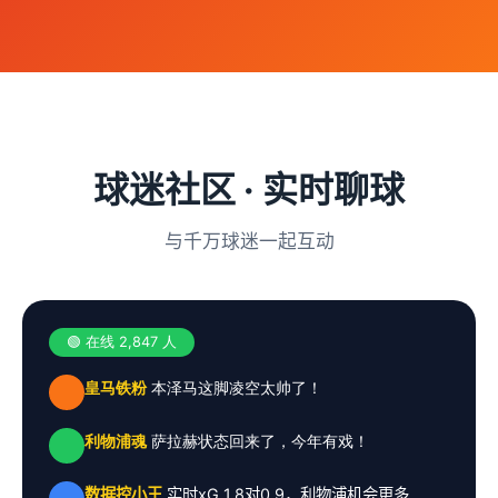
球迷社区 · 实时聊球
与千万球迷一起互动
🟢 在线 2,847 人
皇马铁粉
本泽马这脚凌空太帅了！
利物浦魂
萨拉赫状态回来了，今年有戏！
数据控小王
实时xG 1.8对0.9，利物浦机会更多