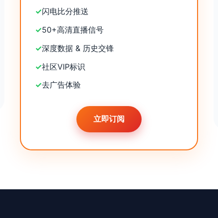
闪电比分推送
50+高清直播信号
深度数据 & 历史交锋
社区VIP标识
去广告体验
立即订阅