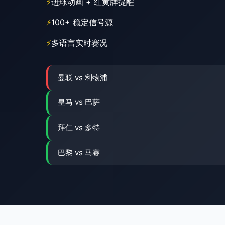
进球动画 + 红黄牌提醒
100+ 稳定信号源
多语言实时赛况
曼联 vs 利物浦
皇马 vs 巴萨
拜仁 vs 多特
巴黎 vs 马赛