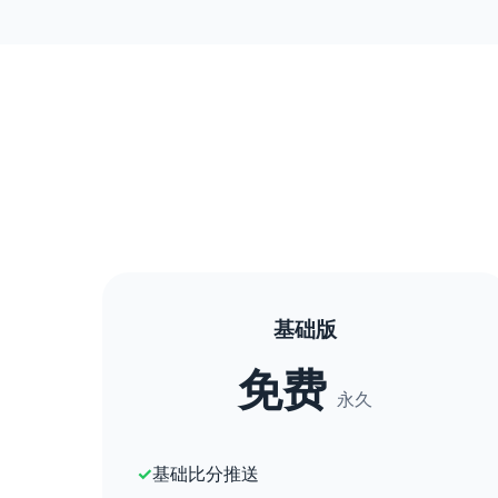
基础版
免费
永久
基础比分推送