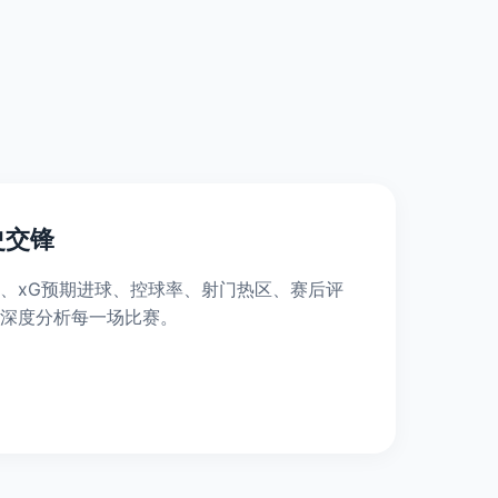
史交锋
、xG预期进球、控球率、射门热区、赛后评
深度分析每一场比赛。