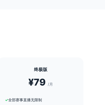
终极版
¥79
/月
全部赛事直播无限制