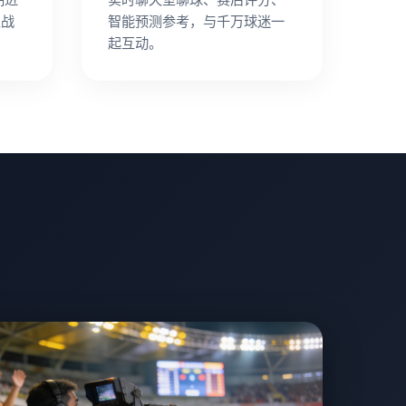
及战
智能预测参考，与千万球迷一
起互动。