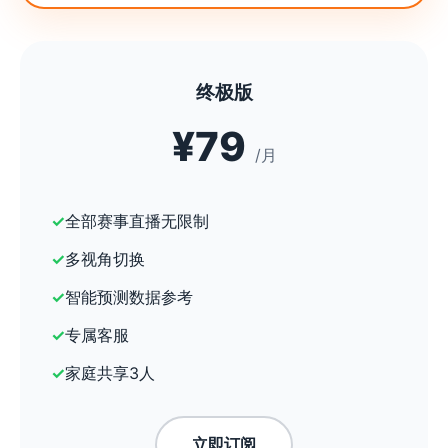
终极版
¥79
/月
全部赛事直播无限制
多视角切换
智能预测数据参考
专属客服
家庭共享3人
立即订阅