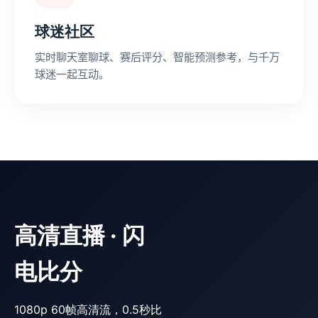
球迷社区
实时聊天室聊球、赛后评分、智能预测参考，与千万
球迷一起互动。
高清直播 · 闪
电比分
1080p 60帧高清流，0.5秒比