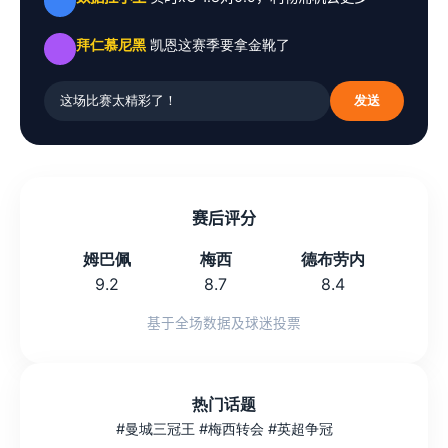
拜仁慕尼黑
凯恩这赛季要拿金靴了
发送
赛后评分
姆巴佩
梅西
德布劳内
9.2
8.7
8.4
基于全场数据及球迷投票
热门话题
#曼城三冠王 #梅西转会 #英超争冠