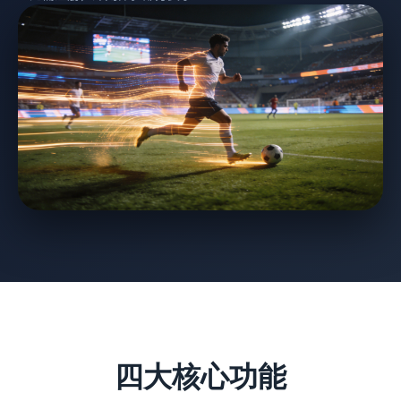
四大核心功能