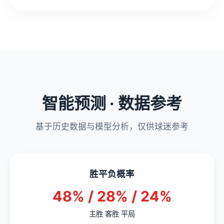
智能预测 · 数据参考
基于历史数据与模型分析，仅供球迷参考
胜平负概率
48% / 28% / 24%
主胜 客胜 平局