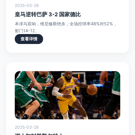
2025-03-28
皇马逆转巴萨 3-2 国家德比
本泽马双响，维尼修斯绝杀，全场控球率48%对52%，
射门14-12。
查看详情
2025-03-28