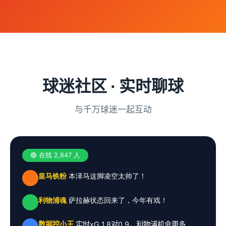
球迷社区 · 实时聊球
与千万球迷一起互动
🟢 在线 2,847 人
皇马铁粉
本泽马这脚凌空太帅了！
利物浦魂
萨拉赫状态回来了，今年有戏！
数据控小王
实时xG 1.8对0.9，利物浦机会更多