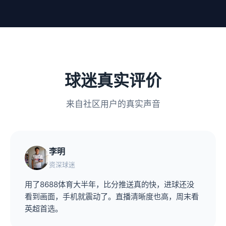
球迷真实评价
来自社区用户的真实声音
李明
资深球迷
用了8688体育大半年，比分推送真的快，进球还没
看到画面，手机就震动了。直播清晰度也高，周末看
英超首选。