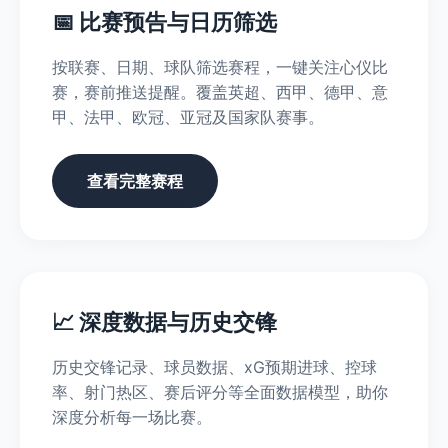
📅 比赛预告与日历筛选
按联赛、日期、球队筛选赛程，一键关注心仪比
赛，赛前推送提醒。覆盖英超、西甲、德甲、意
甲、法甲、欧冠、亚冠及国家队赛事。
查看完整赛程
📈 深度数据与历史交锋
历史交锋记录、球员数据、xG预期进球、控球
率、射门热区、赛后评分等全面数据模型，助你
深度分析每一场比赛。