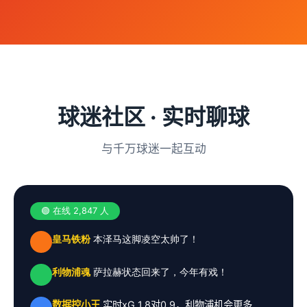
球迷社区 · 实时聊球
与千万球迷一起互动
🟢 在线 2,847 人
皇马铁粉
本泽马这脚凌空太帅了！
利物浦魂
萨拉赫状态回来了，今年有戏！
数据控小王
实时xG 1.8对0.9，利物浦机会更多