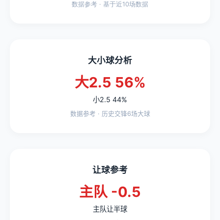
数据参考 · 基于近10场数据
大小球分析
大2.5 56%
小2.5 44%
数据参考 · 历史交锋6场大球
让球参考
主队 -0.5
主队让半球