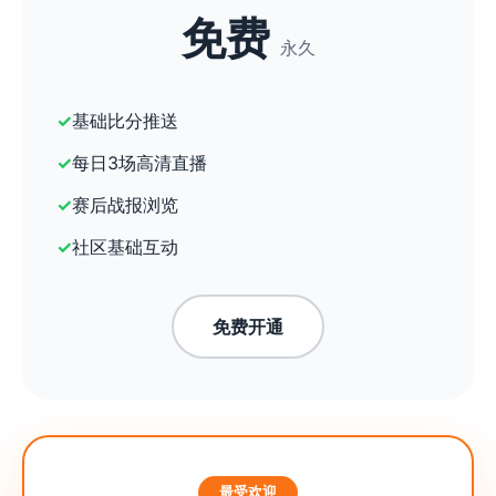
免费
永久
基础比分推送
每日3场高清直播
赛后战报浏览
社区基础互动
免费开通
最受欢迎