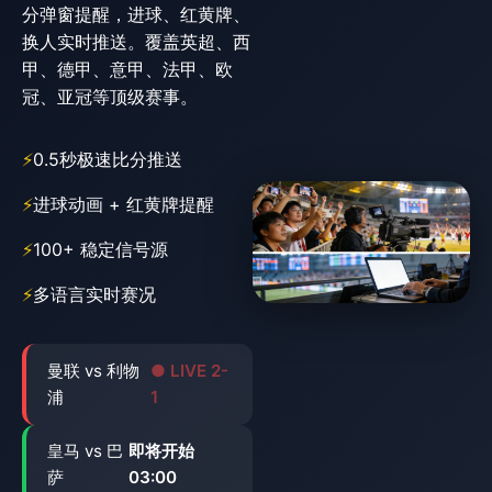
分弹窗提醒，进球、红黄牌、
换人实时推送。覆盖英超、西
甲、德甲、意甲、法甲、欧
冠、亚冠等顶级赛事。
0.5秒极速比分推送
进球动画 + 红黄牌提醒
100+ 稳定信号源
多语言实时赛况
曼联 vs 利物
● LIVE 2-
浦
1
皇马 vs 巴
即将开始
萨
03:00