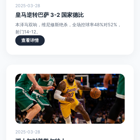
2025-03-28
皇马逆转巴萨 3-2 国家德比
本泽马双响，维尼修斯绝杀，全场控球率48%对52%，
射门14-12。
查看详情
2025-03-28