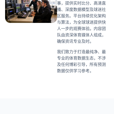
事，提供实时比分、高清直
播、深度数据模型及球迷社
区服务。平台持续优化架构
与算法，为全球球迷提供快
人一步的观赛体验。内容团
队由资深体育媒体人组成，
确保资讯专业及时。
我们致力于打造最纯净、最
专业的体育数据生态，不涉
及任何博彩引导，所有预测
数据仅供学习参考。