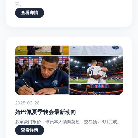
三。
查看详情
2025-03-28
姆巴佩夏季转会最新动向
多家豪门报价，球员本人倾向英超，交易预计6月完成。
查看详情