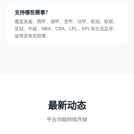
支持哪些赛事？
覆盖英超、西甲、德甲、意甲、法甲、欧冠、欧联、
亚冠、中超、NBA、CBA、LPL、KPL等主流足球、
篮球及电竞联赛。
最新动态
平台功能持续升级