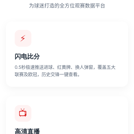
为球迷打造的全方位观赛数据平台
⚡
闪电比分
0.5秒极速推送进球、红黄牌、换人弹窗，覆盖五大
联赛及欧冠，历史交锋一键查看。
📺
高清直播