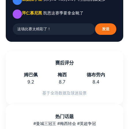
拜仁慕尼黑
凯恩这赛季要拿金靴了
发送
赛后评分
姆巴佩
梅西
德布劳内
9.2
8.7
8.4
基于全场数据及球迷投票
热门话题
#曼城三冠王 #梅西转会 #英超争冠