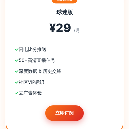
球迷版
¥29
/月
闪电比分推送
50+高清直播信号
深度数据 & 历史交锋
社区VIP标识
去广告体验
立即订阅