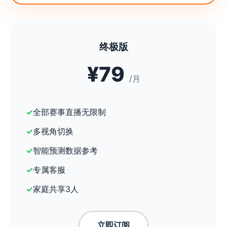
终极版
¥79
/月
全部赛事直播无限制
多视角切换
智能预测数据参考
专属客服
家庭共享3人
立即订阅