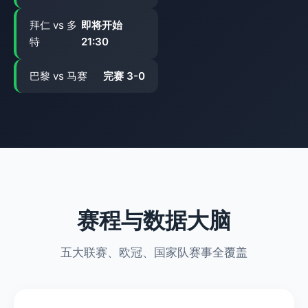
拜仁 vs 多
即将开始
特
21:30
巴黎 vs 马赛
完赛 3-0
赛程与数据大脑
五大联赛、欧冠、国家队赛事全覆盖