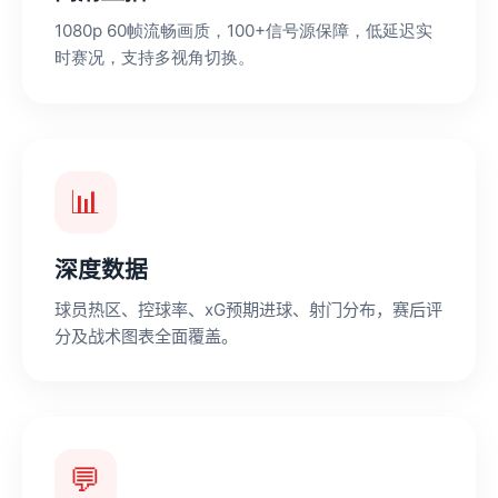
1080p 60帧流畅画质，100+信号源保障，低延迟实
时赛况，支持多视角切换。
📊
深度数据
球员热区、控球率、xG预期进球、射门分布，赛后评
分及战术图表全面覆盖。
💬