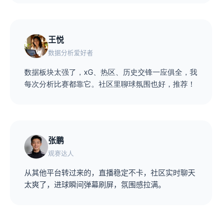
王悦
数据分析爱好者
数据板块太强了，xG、热区、历史交锋一应俱全，我
每次分析比赛都靠它。社区里聊球氛围也好，推荐！
张鹏
观赛达人
从其他平台转过来的，直播稳定不卡，社区实时聊天
太爽了，进球瞬间弹幕刷屏，氛围感拉满。