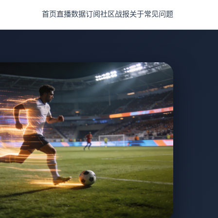
首页
直播
数据
订阅
社区
战报
关于
常见问题