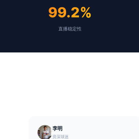
99.2%
直播稳定性
李明
资深球迷