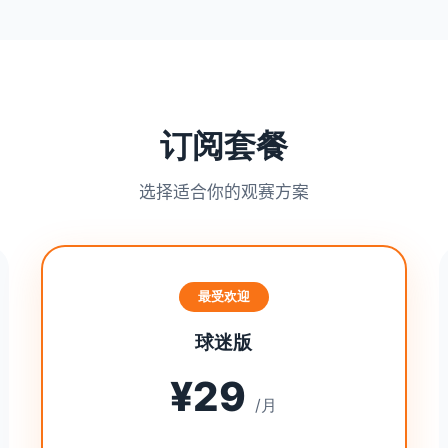
订阅套餐
选择适合你的观赛方案
最受欢迎
球迷版
¥29
/月