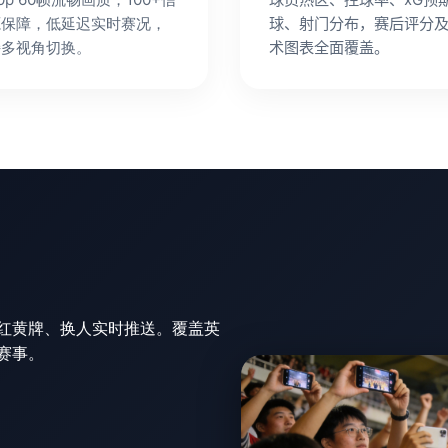
源保障，低延迟实时赛况，
球、射门分布，赛后评分
持多视角切换。
术图表全面覆盖。
球、红黄牌、换人实时推送。覆盖英
赛事。